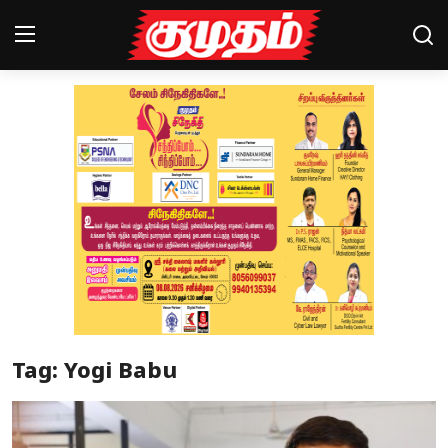
Home
Magazines
Games
Cinema
Videos
Health
Tag: Yogi Babu
Sports
Special Story