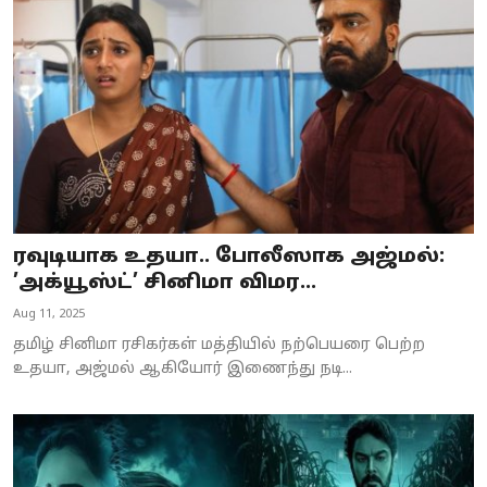
Business
Crime
Tamilnadu
National
World
ரவுடியாக உதயா.. போலீஸாக அஜ்மல்:
Astrology
’அக்யூஸ்ட்’ சினிமா விமர...
Aug 11, 2025
Spirituality
தமிழ் சினிமா ரசிகர்கள் மத்தியில் நற்பெயரை பெற்ற
Weather
உதயா, அஜ்மல் ஆகியோர் இணைந்து நடி...
Politics