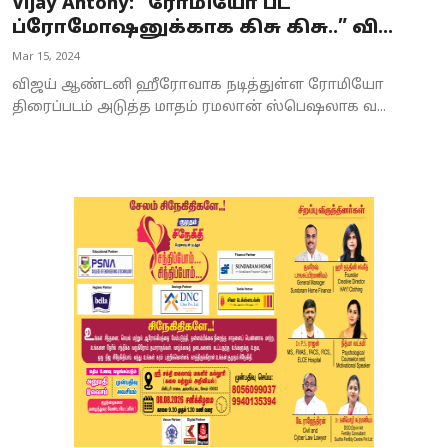
Vijay Antony: “ரோமியோ பட
ப்ரோமோஷனுக்காக கிசு கிசு..” வி...
Mar 15, 2024
விஜய் ஆண்டனி ஹீரோவாக நடித்துள்ள ரோமியோ
திரைப்படம் அடுத்த மாதம் ரமலான் ஸ்பெஷலாக வ...