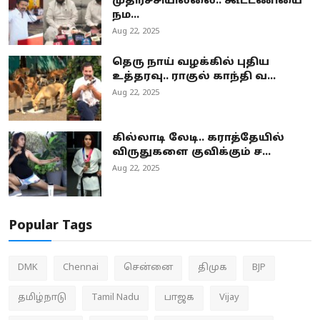
முதிர்ச்சியில்லை.. கூட்டணியை
நம...
Aug 22, 2025
தெரு நாய் வழக்கில் புதிய
உத்தரவு.. ராகுல் காந்தி வ...
Aug 22, 2025
கில்லாடி லேடி.. கராத்தேயில்
விருதுகளை குவிக்கும் ச...
Aug 22, 2025
Popular Tags
DMK
Chennai
சென்னை
திமுக
BJP
தமிழ்நாடு
Tamil Nadu
பாஜக
Vijay