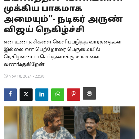
முக்கிய பாகமாக
Business
அமையும்”- நடிகர் அருண்
Crime
விஜய் நெகிழ்ச்சி
Tamilnadu
என் உணர்ச்சிகளை வெளிப்படுத்த வார்த்தைகள்
இல்லை.என் பெற்றோரை பெருமையில்
National
நெகிழ்வடைய செய்தமைக்கு உங்களை
World
வணங்குகிறேன்.
Nov 18, 2024 - 22:38
Astrology
Spirituality
Weather
Politics