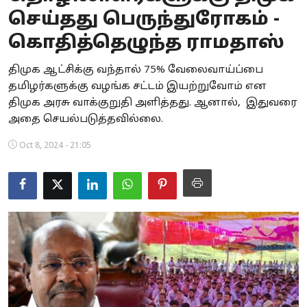
செய்தது பெருந்துரோகம் -
Business
கொதித்தெழுந்த ராமதாஸ்
Crime
திமுக ஆட்சிக்கு வந்தால் 75% வேலைவாய்ப்பை
Tamilnadu
தமிழர்களுக்கு வழங்க சட்டம் இயற்றுவோம் என
திமுக அரசு வாக்குறுதி அளித்தது. ஆனால், இதுவரை
National
அதை செயல்படுத்தவில்லை.
World
Oct 8, 2024 - 21:05
Astrology
Spirituality
Weather
Politics