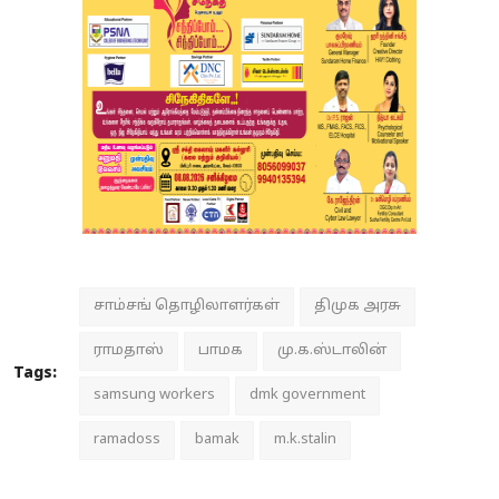
சாம்சங் தொழிலாளர்கள்
திமுக அரசு
ராமதாஸ்
பாமக
மு.க.ஸ்டாலின்
Tags:
samsung workers
dmk government
ramadoss
bamak
m.k.stalin