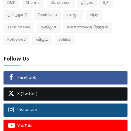
DMK
Chennai
சென்னை
திமுக
BJP
தமிழ்நாடு
Tamil Nadu
பாஜக
Vijay
Tamil cinema
அதிமுக
மக்களவைத் தேர்தல்
Kollywood
விஜய்
politics
Follow Us
Facebook
X (Twitter)
Instagram
YouTube