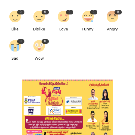
0
0
0
0
0
Like
Dislike
Love
Funny
Angry
0
0
Sad
Wow