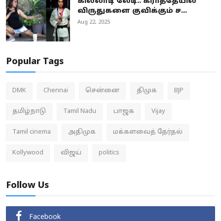
கில்லாடி லேடி.. கராத்தேயில்
விருதுகளை குவிக்கும் ச...
Aug 22, 2025
Popular Tags
DMK
Chennai
சென்னை
திமுக
BJP
தமிழ்நாடு
Tamil Nadu
பாஜக
Vijay
Tamil cinema
அதிமுக
மக்களவைத் தேர்தல்
Kollywood
விஜய்
politics
Follow Us
Facebook