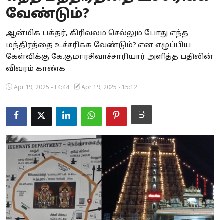
வேண்டும்?
Business
ஆன்மிக பக்தர், கிரிவலம் செல்லும் போது எந்த
Crime
மந்திரத்தை உச்சரிக்க வேண்டும்? என எழுப்பிய
கேள்விக்கு கே.குமாரசிவாச்சாரியார் அளித்த பதிலின்
Tamilnadu
விவரம் காண்க
National
Apr 19, 2025 - 14:44
Apr 19, 2025 - 15:12
World
Astrology
Spirituality
Weather
Politics