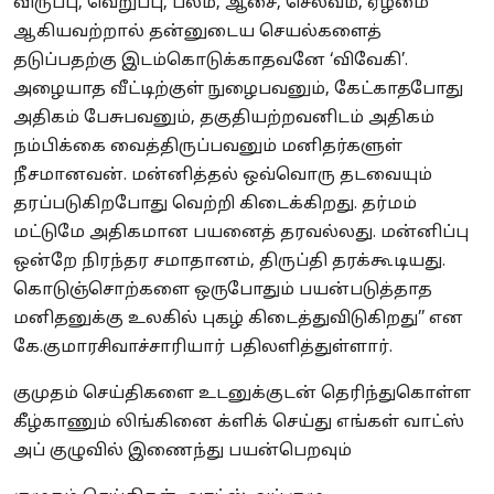
விருப்பு, வெறுப்பு, பலம், ஆசை, செல்வம், ஏழ்மை
ஆகியவற்றால் தன்னுடைய செயல்களைத்
தடுப்பதற்கு இடம்கொடுக்காதவனே ‘விவேகி’.
அழையாத வீட்டிற்குள் நுழைபவனும், கேட்காதபோது
அதிகம் பேசுபவனும், தகுதியற்றவனிடம் அதிகம்
நம்பிக்கை வைத்திருப்பவனும் மனிதர்களுள்
நீசமானவன். மன்னித்தல் ஒவ்வொரு தடவையும்
தரப்படுகிறபோது வெற்றி கிடைக்கிறது. தர்மம்
மட்டுமே அதிகமான பயனைத் தரவல்லது. மன்னிப்பு
ஒன்றே நிரந்தர சமாதானம், திருப்தி தரக்கூடியது.
கொடுஞ்சொற்களை ஒருபோதும் பயன்படுத்தாத
மனிதனுக்கு உலகில் புகழ் கிடைத்துவிடுகிறது’’ என
கே.குமாரசிவாச்சாரியார் பதிலளித்துள்ளார்.
குமுதம் செய்திகளை உடனுக்குடன் தெரிந்துகொள்ள
கீழ்காணும் லிங்கினை க்ளிக் செய்து எங்கள் வாட்ஸ்
அப் குழுவில் இணைந்து பயன்பெறவும்