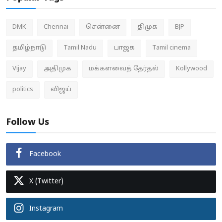
DMK
Chennai
சென்னை
திமுக
BJP
தமிழ்நாடு
Tamil Nadu
பாஜக
Tamil cinema
Vijay
அதிமுக
மக்களவைத் தேர்தல்
Kollywood
politics
விஜய்
Follow Us
Facebook
X (Twitter)
Instagram