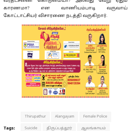
வரதட்சணை கொடுமையா? அல்லது வேறு ஏதும்
காரணமா? என வாணியம்பாடி வருவாய்
கோட்டாட்சியர் விசாரணை நடத்தி வருகிறார்.
Thirupathur
Alangayam
Female Police
Tags:
Suicide
திருப்பத்தூர்
ஆலங்காயம்