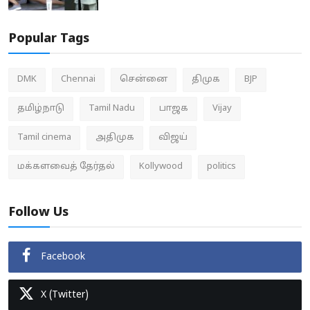
Popular Tags
DMK
Chennai
சென்னை
திமுக
BJP
தமிழ்நாடு
Tamil Nadu
பாஜக
Vijay
Tamil cinema
அதிமுக
விஜய்
மக்களவைத் தேர்தல்
Kollywood
politics
Follow Us
Facebook
X (Twitter)