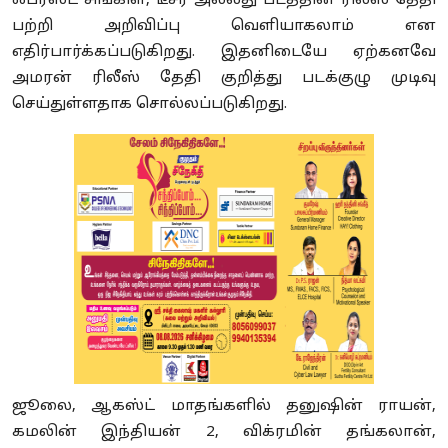
ஃபர்ஸ்ட் சிங்கிள், டீசர் அல்லது படத்தின் ரிலீஸ் தேதி
பற்றி அறிவிப்பு வெளியாகலாம் என
எதிர்பார்க்கப்படுகிறது. இதனிடையே ஏற்கனவே
அமரன் ரிலீஸ் தேதி குறித்து படக்குழு முடிவு
செய்துள்ளதாக சொல்லப்படுகிறது.
ஜூலை, ஆகஸ்ட் மாதங்களில் தனுஷின் ராயன்,
கமலின் இந்தியன் 2, விக்ரமின் தங்கலான்,