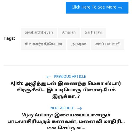
Click Here To See More
Sivakarthikeyan
Amaran
Sai Pallavi
Tags:
சிவகார்த்திகேயன்
அமரன்
சாய் பல்லவி
PREVIOUS ARTICLE
Ajith: அஜித்துடன் இணைந்த மெகா ஸ்டார்
சிரஞ்சீவி... இப்படியொரு பிளாஷ்பேக்
இருக்கா..?
NEXT ARTICLE
Vijay Antony: இசையமைப்பாளரும்
பாடலாசிரியரும் கணவன், மனைவி மாதிரி...
டீல் செய்த வ...