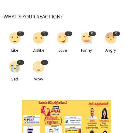
WHAT'S YOUR REACTION?
0
0
3
0
0
Like
Dislike
Love
Funny
Angry
0
0
Sad
Wow