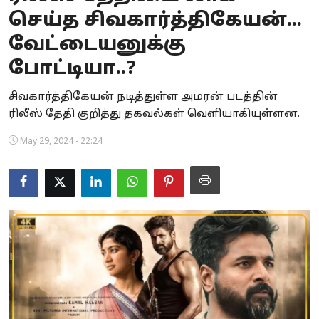
செய்த சிவகார்த்திகேயன்...
Business
வேட்டையனுக்கு
Crime
போட்டியா..?
Tamilnadu
சிவகார்த்திகேயன் நடித்துள்ள அமரன் படத்தின்
ரிலீஸ் தேதி குறித்து தகவல்கள் வெளியாகியுள்ளன.
National
May 29, 2024 - 22:24
World
Astrology
Spirituality
Weather
Politics