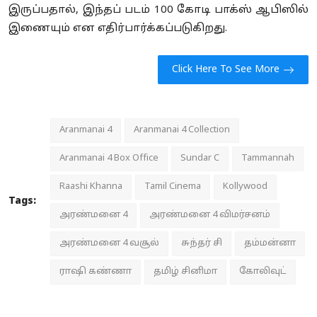
இருப்பதால், இந்தப் படம் 100 கோடி பாக்ஸ் ஆபிஸில்
இணையும் என எதிர்பார்க்கப்படுகிறது.
Click Here To See More
Aranmanai 4
Aranmanai 4 Collection
Aranmanai 4 Box Office
Sundar C
Tammannah
Raashi Khanna
Tamil Cinema
Kollywood
Tags:
அரண்மனை 4
அரண்மனை 4 விமர்சனம்
அரண்மனை 4 வசூல்
சுந்தர் சி
தம்மன்னா
ராஷி கண்ணா
தமிழ் சினிமா
கோலிவுட்