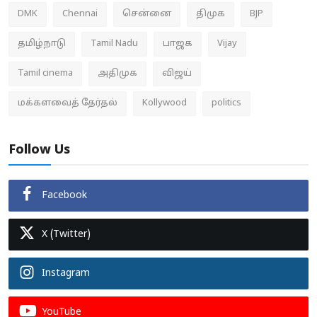
DMK
Chennai
சென்னை
திமுக
BJP
தமிழ்நாடு
Tamil Nadu
பாஜக
Vijay
Tamil cinema
அதிமுக
விஜய்
மக்களவைத் தேர்தல்
Kollywood
politics
Follow Us
Facebook
X (Twitter)
Instagram
YouTube