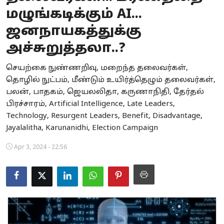
மழுங்கடிக்கும் AI...
Business
ஜனநாயகத்துக்கு
Crime
அச்சுறுத்தலா..?
Tamilnadu
செயற்கை நுண்ணறிவு, மறைந்த தலைவர்கள்,
தொழில் நுட்பம், மீண்டும் உயிர்த்தெழும் தலைவர்கள்,
National
பலன், பாதகம், ஜெயலலிதா, கருணாநிதி, தேர்தல்
World
பிரச்சாரம், Artificial Intelligence, Late Leaders,
Technology, Resurgent Leaders, Benefit, Disadvantage,
Astrology
Jayalalitha, Karunanidhi, Election Campaign
Spirituality
Apr 3, 2024 - 22:56
Weather
Politics