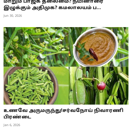
மாறும் பாஜக தலைமை? நயினாரை
இழுக்கும் அதிமுக? கமலாலயம் ப...
Jun 30, 2026
உணவே அருமருந்து!சர்வநோய் நிவாரணி
பிரண்டை
Jan 6, 2026