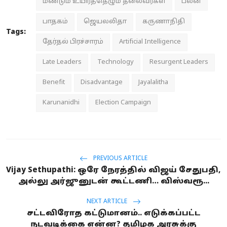
மீண்டும் உயிர்த்தெழும் தலைவர்கள்
பலன்
பாதகம்
ஜெயலலிதா
கருணாநிதி
Tags:
தேர்தல் பிரச்சாரம்
Artificial Intelligence
Late Leaders
Technology
Resurgent Leaders
Benefit
Disadvantage
Jayalalitha
Karunanidhi
Election Campaign
PREVIOUS ARTICLE
Vijay Sethupathi: ஒரே நேரத்தில் விஜய் சேதுபதி,
அல்லு அர்ஜுனுடன் கூட்டணி… விஸ்வரூ...
NEXT ARTICLE
சட்டவிரோத கட்டுமானம்.. எடுக்கப்பட்ட
நடவடிக்கை என்ன? தமிழக அரசுக்கு