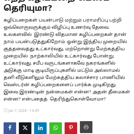
தெரியுமா?
Business
கழிப்பறைகள் பயன்பாடு மற்றும் பராமரிப்பு பற்றி
Crime
ஒவ்வொருவருக்கும் விழிப்பு உணர்வு தேவை.
உலகளவில் இரண்டு விதமான கழிப்பறைகள் தான்
Tamilnadu
நாம் பயன்படுத்துகிறோம். ஒன்று இந்திய முறையில்
National
குத்தவைத்து உட்கார்வது, மற்றொன்று மேற்கத்திய
முறையில் நாற்காலியில் உட்கார்வது போன்று
World
உட்கார்வது. சமீப வருடங்களாகவே நகரங்களில்
அடுக்கு மாடி குடியிருப்புகளில் மட்டும் அல்லாமல்
Astrology
தனி வீடுகளிலும் மேற்கத்திய கலாச்சார பாணியில்
வெஸ்டர்ன் கழிப்பறைகளைப் பார்க்க முடிகிறது.
Spirituality
இவை இரண்டின் நன்மைகள் என்ன? அதன் தீமைகள்
என்ன? என்பதைத் தெரிந்துகொள்வோமா?
Weather
Jan 7, 2026 - 14:49
Politics