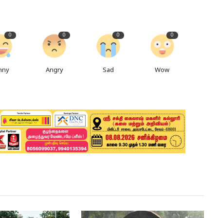
0
0
0
0
nny
Angry
Sad
Wow