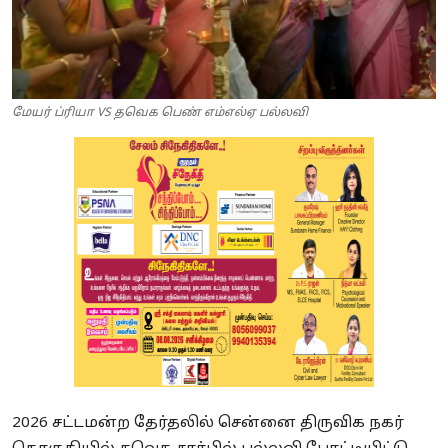
மேயர் ப்ரியா VS தவெக பெண் எம்எல்ஏ பல்லவி
2026 சட்டமன்ற தேர்தலில் சென்னை திருவிக நகர்