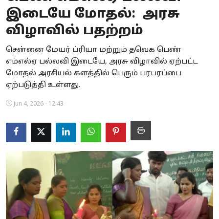
இடையே மோதல்: அரசு
Business
விழாவில் பதற்றம்
Crime
சென்னை மேயர் ப்ரியா மற்றும் தவெக பெண்
Tamilnadu
எம்எல்ஏ பல்லவி இடையே, அரசு விழாவில் ஏற்பட்ட
மோதல் அரசியல் களத்தில் பெரும் பரபரப்பை
National
ஏற்படுத்தி உள்ளது.
World
Jun 4, 2026 - 12:43
Astrology
Spirituality
Weather
Politics