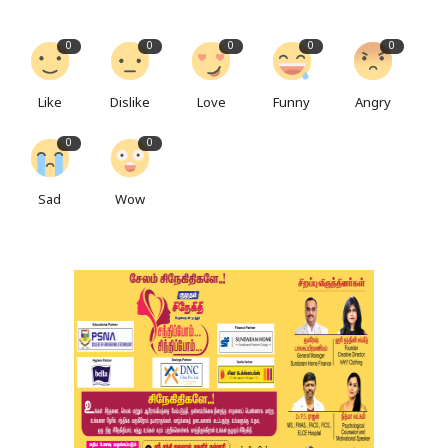
0
0
0
0
0
Like
Dislike
Love
Funny
Angry
0
0
Sad
Wow