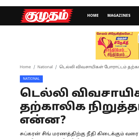
HOME
MAGAZINES
Home
Magazines
Games
Home
National
டெல்லி விவசாயிகள் போராட்டம் தற்கா
NATIONAL
Cinema
டெல்லி விவசாயிக
Videos
தற்காலிக நிறுத்த
Health
என்ன?
Sports
சுப்கரன் சிங் மரணத்திற்கு நீதி கிடைக்கும்
Special Story