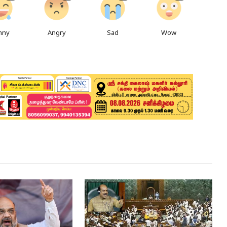
nny
Angry
Sad
Wow