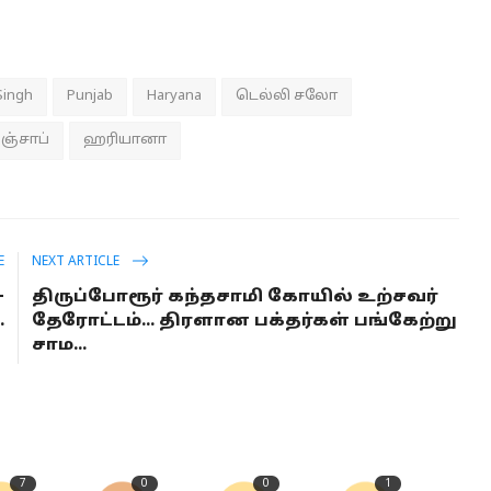
Singh
Punjab
Haryana
டெல்லி சலோ
ஞ்சாப்
ஹரியானா
E
NEXT ARTICLE
-
திருப்போரூர் கந்தசாமி கோயில் உற்சவர்
.
தேரோட்டம்... திரளான பக்தர்கள் பங்கேற்று
சாம...
7
0
0
1