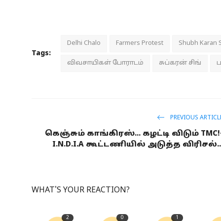
Delhi Chalo
Farmers Protest
Shubh Karan 
Tags:
விவசாயிகள் போராடம்
சுப்கரன் சிங்
ப
PREVIOUS ARTICL
கெஞ்சும் காங்கிரஸ்... கழட்டி விடும் TMC!
I.N.D.I.A கூட்டணியில் அடுத்த விரிசல்..
WHAT'S YOUR REACTION?
2
0
1