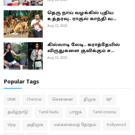
Aug 22, 2025
தெரு நாய் வழக்கில் புதிய
உத்தரவு.. ராகுல் காந்தி வ...
Aug 22, 2025
கில்லாடி லேடி.. கராத்தேயில்
விருதுகளை குவிக்கும் ச...
Aug 22, 2025
Popular Tags
DMK
Chennai
சென்னை
திமுக
BJP
தமிழ்நாடு
Tamil Nadu
பாஜக
Tamil cinema
Vijay
அதிமுக
மக்களவைத் தேர்தல்
Kollywood