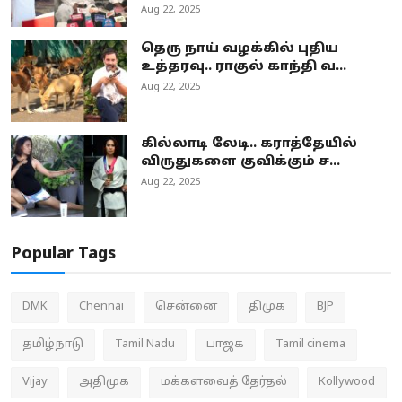
Aug 22, 2025
தெரு நாய் வழக்கில் புதிய
உத்தரவு.. ராகுல் காந்தி வ...
Aug 22, 2025
கில்லாடி லேடி.. கராத்தேயில்
விருதுகளை குவிக்கும் ச...
Aug 22, 2025
Popular Tags
DMK
Chennai
சென்னை
திமுக
BJP
தமிழ்நாடு
Tamil Nadu
பாஜக
Tamil cinema
Vijay
அதிமுக
மக்களவைத் தேர்தல்
Kollywood