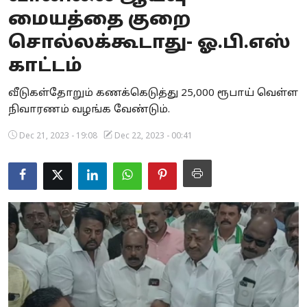
மையத்தை குறை
Business
சொல்லக்கூடாது- ஓ.பி.எஸ்
Crime
காட்டம்
Tamilnadu
வீடுகள்தோறும் கணக்கெடுத்து 25,000 ரூபாய் வெள்ள
நிவாரணம் வழங்க வேண்டும்.
National
Dec 21, 2023 - 19:08
Dec 22, 2023 - 00:41
World
Astrology
Spirituality
Weather
Politics