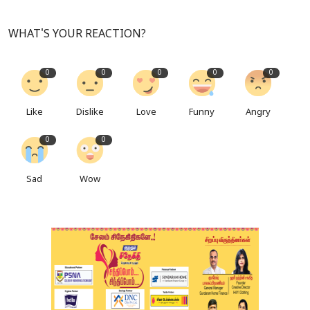
WHAT'S YOUR REACTION?
0
0
0
0
0
Like
Dislike
Love
Funny
Angry
0
0
Sad
Wow