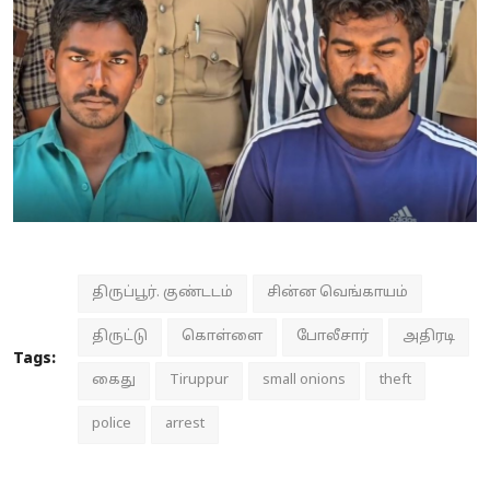
திருப்பூர். குண்டடம்
சின்ன வெங்காயம்
திருட்டு
கொள்ளை
போலீசார்
அதிரடி
Tags:
கைது
Tiruppur
small onions
theft
police
arrest