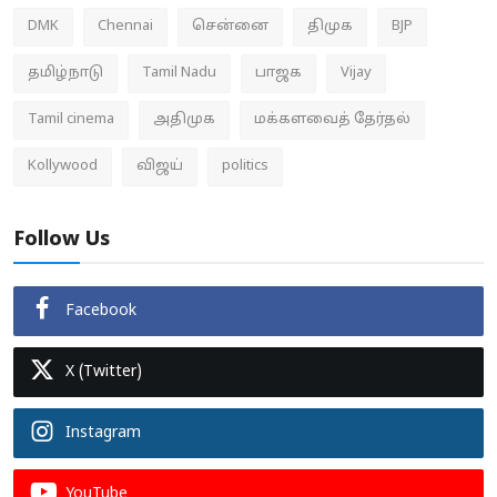
DMK
Chennai
சென்னை
திமுக
BJP
தமிழ்நாடு
Tamil Nadu
பாஜக
Vijay
Tamil cinema
அதிமுக
மக்களவைத் தேர்தல்
Kollywood
விஜய்
politics
Follow Us
Facebook
X (Twitter)
Instagram
YouTube