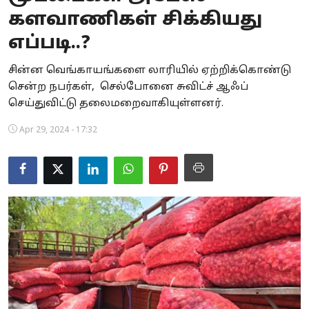
களவாணிகள் சிக்கியது
Business
எப்படி..?
Crime
சின்ன வெங்காயங்களை லாரியில் ஏற்றிக்கொண்டு
Tamilnadu
சென்ற நபர்கள், செல்போனை சுவிட்ச் ஆஃப்
செய்துவிட்டு தலைமறைவாகியுள்ளனர்.
National
Apr 29, 2024 - 17:32
World
Astrology
Spirituality
Weather
Politics