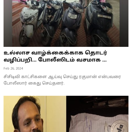
உல்லாச வாழ்க்கைக்காக தொடர்
வழிப்பறி... போலீஸிடம் வசமாக ...
Feb 26, 2024
சிசிடிவி காட்சிகளை ஆய்வு செய்து ரகுமான் என்பவரை
போலீஸார் கைது செய்தனர்.