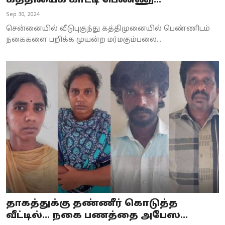
கத்தியைக் காட்டி பெண்ணு...
Business
Sep 30, 2024
சென்னையில் வீடுபுகுந்து கத்திமுனையில் பெண்ணிடம்
Crime
நகைகளை பறிக்க முயன்ற மர்மகும்பலை...
Tamilnadu
National
World
Astrology
Spirituality
Weather
Politics
தாகத்துக்கு தண்ணீர் கொடுத்த
வீட்டில்... நகை பணத்தை அபேஸ...