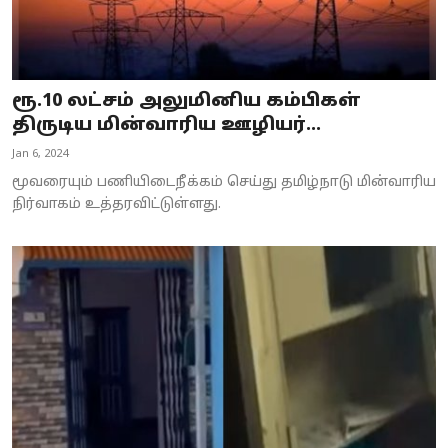
ரூ.10 லட்சம் அலுமினிய கம்பிகள்
திருடிய மின்வாரிய ஊழியர்...
Jan 6, 2024
மூவரையும் பணியிடைநீக்கம் செய்து தமிழ்நாடு மின்வாரிய
நிர்வாகம் உத்தரவிட்டுள்ளது.