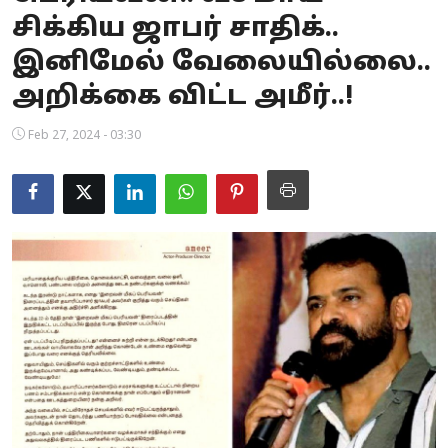
சிக்கிய ஜாபர் சாதிக்..
Business
இனிமேல் வேலையில்லை..
Crime
அறிக்கை விட்ட அமீர்..!
Tamilnadu
Feb 27, 2024 - 03:30
National
World
Astrology
Spirituality
Weather
Politics