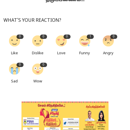
தடுப்பணைக்...
WHAT'S YOUR REACTION?
0
0
0
1
0
Like
Dislike
Love
Funny
Angry
0
0
Sad
Wow