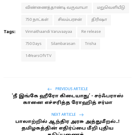
விண்ணைத்தாண்டி வருவாயா
மறுவெளியீடு
750 நாட்கள்
சிலம்பரசன்
திரிஷா
Tags:
Vinnaithaandi Varuvaayaa
Re release
750 Days
Silambarasan
Trisha
14YearsOfVTV
PREVIOUS ARTICLE
'நீ இங்கே ஹீரோ கிடையாது’ - சர்ஃபராஸ்
கானை எச்சரித்த ரோஹித் சர்மா
NEXT ARTICLE
பாலாற்றில் ஆந்திர அரசு அத்துமீறல்..!
தமிழகத்தின் எதிர்ப்பை மீறி புதிய