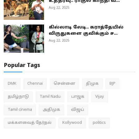
உத்தரவு.. ராகுல் காந்தி வ...
Aug 22, 2025
கில்லாடி லேடி.. கராத்தேயில்
விருதுகளை குவிக்கும் ச...
Aug 22, 2025
Popular Tags
DMK
Chennai
சென்னை
திமுக
BJP
தமிழ்நாடு
Tamil Nadu
பாஜக
Vijay
Tamil cinema
அதிமுக
விஜய்
மக்களவைத் தேர்தல்
Kollywood
politics