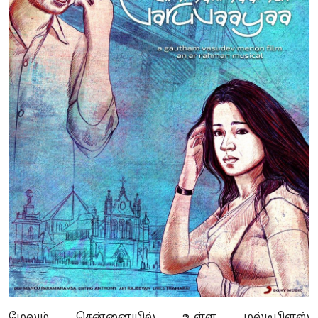
மேலும் சென்னையில் உள்ள மல்டிபிளஸ்