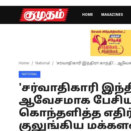
HOME
MAGAZINES
Home
Magazines
Games
Home
National
'சர்வாதிகாரி இந்திரா காந்தி'... ஆவே
NATIONAL
Cinema
'சர்வாதிகாரி இந்தி
Videos
ஆவேசமாக பேசிய ஓ
Health
கொந்தளித்த எதிர்க
Sports
குலுங்கிய மக்க
Special Story