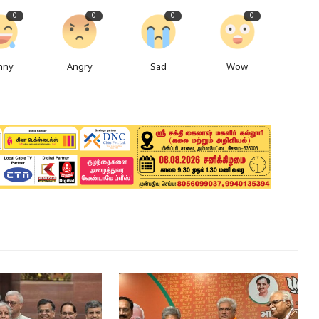
0
0
0
0
nny
Angry
Sad
Wow