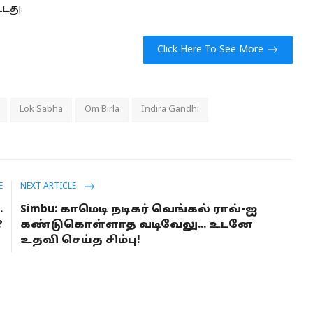
டது.
Click Here To See More
Lok Sabha
Om Birla
Indira Gandhi
E
NEXT ARTICLE
.
Simbu: காமெடி நடிகர் வெங்கல் ராவ்-ஐ
?
கண்டுகொள்ளாத வடிவேலு... உடனே
உதவி செய்த சிம்பு!