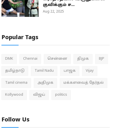
குவிக்கும் ச...
Aug 22, 2025
Popular Tags
DMK
Chennai
சென்னை
திமுக
BJP
தமிழ்நாடு
Tamil Nadu
பாஜக
Vijay
Tamil cinema
அதிமுக
மக்களவைத் தேர்தல்
Kollywood
விஜய்
politics
Follow Us