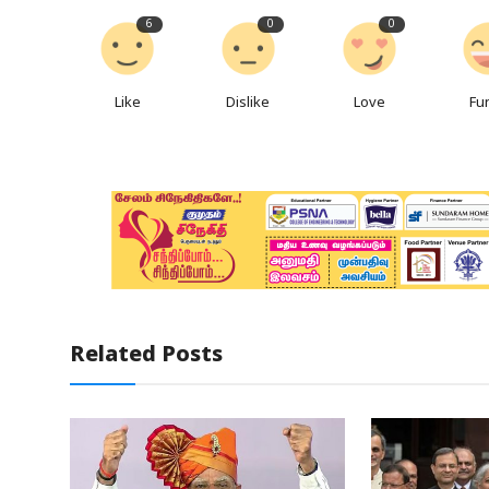
6
0
0
Like
Dislike
Love
Fu
Related Posts