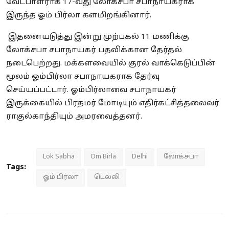
வேட்பாளராக 17-வது லோக்சபா சபாநாயகராக
இருந்த ஓம் பிர்லா களமிறங்கினார்.
இதனையடுத்து இன்று முற்பகல் 11 மணிக்கு
லோக்சபா சபாநாயகர் பதவிக்கான தேர்தல்
நடைபெற்றது. மக்களவையில் குரல் வாக்கெடுப்பின்
மூலம் ஓம்பிர்லா சபாநாயகராக தேர்வு
செய்யப்பட்டார். ஓம்பிர்லாவை சபாநாயகர்
இருக்கையில் பிரதமர் மோடியும் எதிர்கட்சித்தலைவர்
ராகுல்காந்தியும் அமரவைத்தனர்.
Lok Sabha
Om Birla
Delhi
லோக்சபா
Tags:
ஓம் பிர்லா
டெல்லி