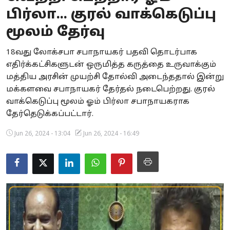
பிர்லா... குரல் வாக்கெடுப்பு
Business
மூலம் தேர்வு
Crime
18வது லோக்சபா சபாநாயகர் பதவி தொடர்பாக
Tamilnadu
எதிர்க்கட்சிகளுடன் ஒருமித்த கருத்தை உருவாக்கும்
மத்திய அரசின் முயற்சி தோல்வி அடைந்ததால் இன்று
National
மக்களவை சபாநாயகர் தேர்தல் நடைபெற்றது. குரல்
வாக்கெடுப்பு மூலம் ஓம் பிர்லா சபாநாயகராக
World
தேர்தெடுக்கப்பட்டார்.
Astrology
Jun 26, 2024 - 13:04
Jun 26, 2024 - 16:49
Spirituality
Weather
Politics