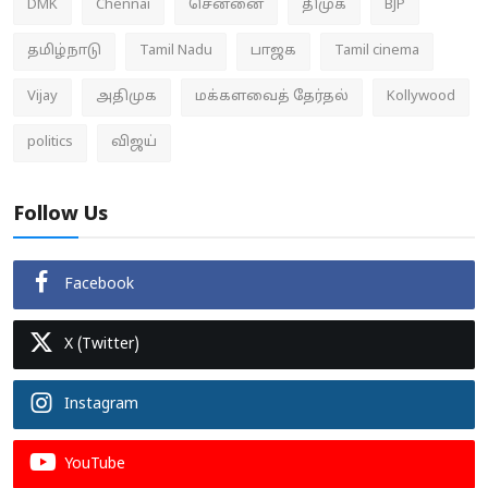
DMK
Chennai
சென்னை
திமுக
BJP
தமிழ்நாடு
Tamil Nadu
பாஜக
Tamil cinema
Vijay
அதிமுக
மக்களவைத் தேர்தல்
Kollywood
politics
விஜய்
Follow Us
Facebook
X (Twitter)
Instagram
YouTube