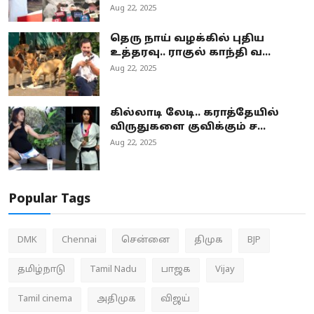
Aug 22, 2025
தெரு நாய் வழக்கில் புதிய
உத்தரவு.. ராகுல் காந்தி வ...
Aug 22, 2025
கில்லாடி லேடி.. கராத்தேயில்
விருதுகளை குவிக்கும் ச...
Aug 22, 2025
Popular Tags
DMK
Chennai
சென்னை
திமுக
BJP
தமிழ்நாடு
Tamil Nadu
பாஜக
Vijay
Tamil cinema
அதிமுக
விஜய்