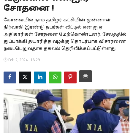
சோதனை !
Business
கோவையில் நாம் தமிழர் கட்சியின் முன்னாள்
Crime
நிர்வாகி இரண்டு நபர்கள் வீட்டில் என் ஐ ஏ
அதிகாரிகள் சோதனை மேற்கொண்டனர். சேலத்தில்
Tamilnadu
துப்பாக்கி தயாரித்த வழக்கு தொடர்பாக விசாரணை
National
நடைபெறுவதாக தகவல் தெரிவிக்கப்பட்டுள்ளது.
Feb 2, 2024 - 18:29
World
Astrology
Spirituality
Weather
Politics