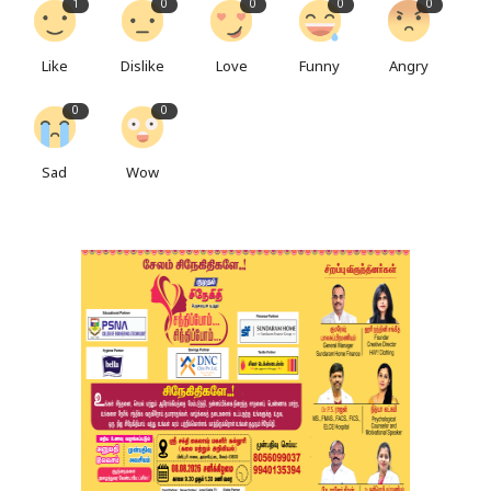
1
0
0
0
0
Like
Dislike
Love
Funny
Angry
0
0
Sad
Wow