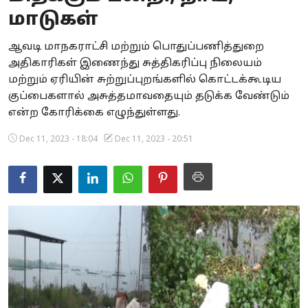
மாடுகள்
Business
ஆவடி மாநகராட்சி மற்றும் பொதுப்பணித்துறை
Crime
அதிகாரிகள் இணைந்து சுத்திகரிப்பு நிலையம்
மற்றும் ஏரியின் சுற்றுப்புறங்களில் கொட்டக்கூடிய
Tamilnadu
குப்பைகளால் அசுத்தமாவதையும் தடுக்க வேண்டும்
National
என்ற கோரிக்கை எழுந்துள்ளது.
Dec 11, 2023 - 18:04
Dec 11, 2023 - 20:51
World
Astrology
Spirituality
Weather
Politics