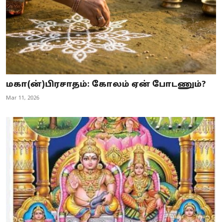
மகா(ன்)பிரசாதம்: கோலம் ஏன் போடணும்?
Mar 11, 2026