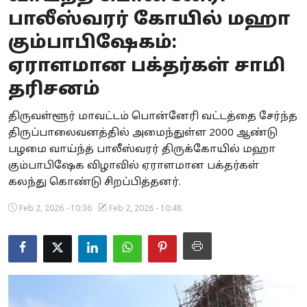
பாலீஸ்வரர் கோயில் மஹா
Business
கும்பாபிஷேகம்:
Crime
ஏராளமான பக்தர்கள் சாமி
Tamilnadu
தரிசனம்
National
திருவள்ளூர் மாவட்டம் பொன்னேரி வட்டத்தை சேர்ந்த
திருப்பாலைவனத்தில் அமைந்துள்ள 2000 ஆண்டு
World
பழமை வாய்ந்த் பாலீஸ்வரர் திருக்கோயில் மஹா
கும்பாபிஷேக விழாவில் ஏராளமான பக்தர்கள்
Astrology
கலந்து கொண்டு சிறப்பித்தனர்.
Spirituality
Feb 2, 2026 - 10:36
Feb 2, 2026 - 10:48
Weather
Politics