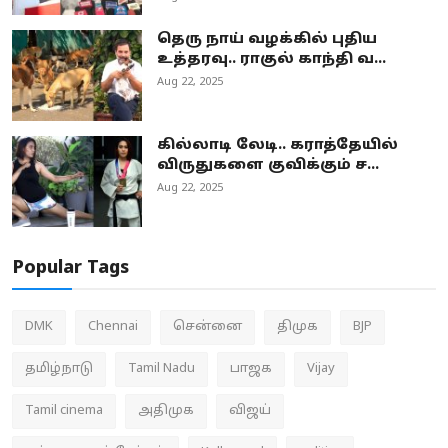
தெரு நாய் வழக்கில் புதிய
உத்தரவு.. ராகுல் காந்தி வ...
Aug 22, 2025
கில்லாடி லேடி.. கராத்தேயில்
விருதுகளை குவிக்கும் ச...
Aug 22, 2025
Popular Tags
DMK
Chennai
சென்னை
திமுக
BJP
தமிழ்நாடு
Tamil Nadu
பாஜக
Vijay
Tamil cinema
அதிமுக
விஜய்