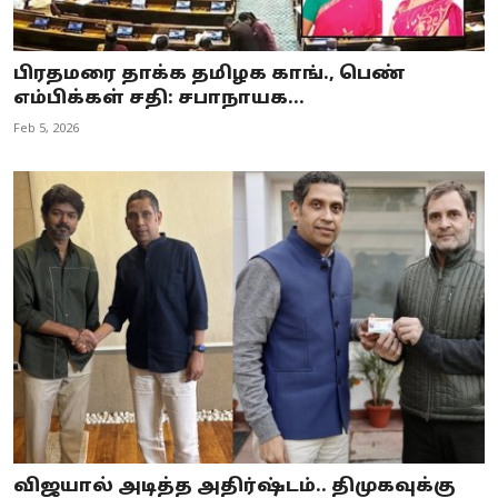
பிரதமரை தாக்க தமிழக காங்., பெண்
எம்பிக்கள் சதி: சபாநாயக...
Feb 5, 2026
விஜயால் அடித்த அதிர்ஷ்டம்.. திமுகவுக்கு