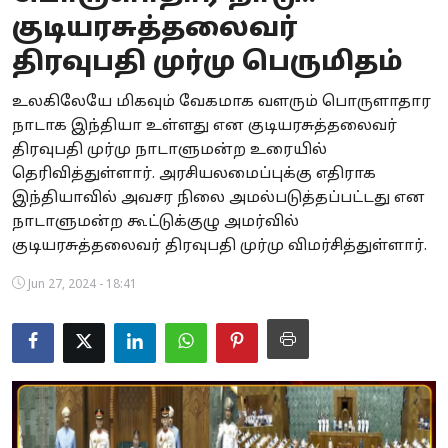
குடியரசுத்தலைவர்
Business
திரவுபதி முர்மு பெருமிதம்
Crime
உலகிலேயே மிகவும் வேகமாக வளரும் பொருளாதார
Tamilnadu
நாடாக இந்தியா உள்ளது என குடியரசுத்தலைவர்
திரவுபதி முர்மு நாடாளுமன்ற உரையில்
National
தெரிவித்துள்ளார். அரசியலமைப்புக்கு எதிராக
இந்தியாவில் அவசர நிலை அமல்படுத்தப்பட்டது என
World
நாடாளுமன்ற கூட்டுக்குழு அமர்வில்
குடியரசுத்தலைவர் திரவுபதி முர்மு விமர்சித்துள்ளார்.
Astrology
Jun 27, 2024 - 18:41
Spirituality
Weather
Politics