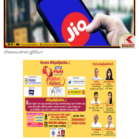
ரிலையன்ஸ் ஜியோ