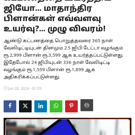
ஜியோ... மாதாந்திர
Business
பிளான்கள் எவ்வளவு
Crime
உயர்வு?... முழு விவரம்!
Tamilnadu
ஆண்டு கட்டணத்தை பொறுத்தவரை 365 நாள்
வேலிடிட்டியுடன் தினமும் 2.5 ஜிபி டேட்டா வழங்கும்
National
ரூ.2,999 பிளான் ரூ.3,599 ஆக உயர்த்தப்பட்டுள்ளது.
World
இதேபோல் 24 ஜிபியுடன் 336 நாள் வேலிடிட்டி
வழங்கும் ரூ.1,559 பிளான் ரூ.1,899 ஆக
Astrology
அதிகரிக்கப்பட்டுள்ளது.
Spirituality
Jun 28, 2024 - 01:39
Weather
Politics