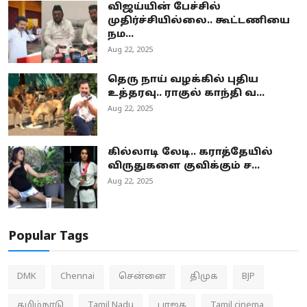
விஜய்யின் பேச்சில்
முதிர்ச்சியில்லை.. கூட்டணியை
நம...
Aug 22, 2025
தெரு நாய் வழக்கில் புதிய
உத்தரவு.. ராகுல் காந்தி வ...
Aug 22, 2025
கில்லாடி லேடி.. கராத்தேயில்
விருதுகளை குவிக்கும் ச...
Aug 22, 2025
Popular Tags
DMK
Chennai
சென்னை
திமுக
BJP
தமிழ்நாடு
Tamil Nadu
பாஜக
Tamil cinema