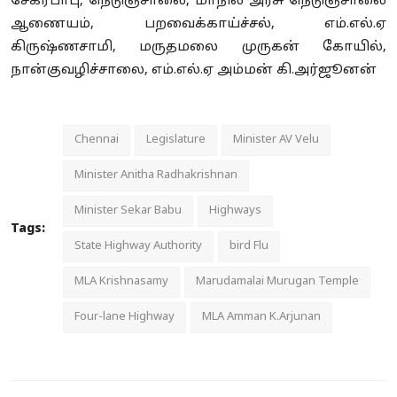
சேகர்பாபு, நெடுஞ்சாலை, மாநில அரசு நெடுஞ்சாலை
ஆணையம், பறவைக்காய்ச்சல், எம்.எல்.ஏ
கிருஷ்ணசாமி, மருதமலை முருகன் கோயில்,
நான்குவழிச்சாலை, எம்.எல்.ஏ அம்மன் கி.அர்ஜூனன்
Chennai
Legislature
Minister AV Velu
Minister Anitha Radhakrishnan
Minister Sekar Babu
Highways
Tags:
State Highway Authority
bird Flu
MLA Krishnasamy
Marudamalai Murugan Temple
Four-lane Highway
MLA Amman K.Arjunan