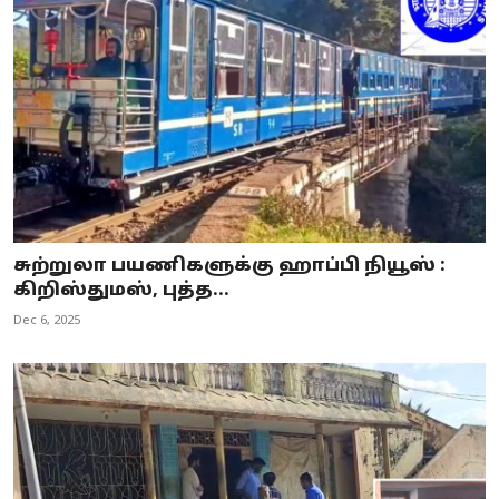
சுற்றுலா பயணிகளுக்கு ஹாப்பி நியூஸ் :
கிறிஸ்துமஸ், புத்த...
Dec 6, 2025