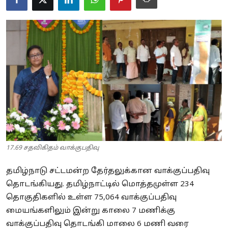
Business
Crime
Tamilnadu
National
World
Astrology
17.69 சதவிகிதம் வாக்குபதிவு
Spirituality
தமிழ்நாடு சட்டமன்ற தேர்தலுக்கான வாக்குப்பதிவு
Weather
தொடங்கியது. தமிழ்நாட்டில் மொத்தமுள்ள 234
Politics
தொகுதிகளில் உள்ள 75,064 வாக்குப்பதிவு
மையங்களிலும் இன்று காலை 7 மணிக்கு
வாக்குப்பதிவு தொடங்கி மாலை 6 மணி வரை