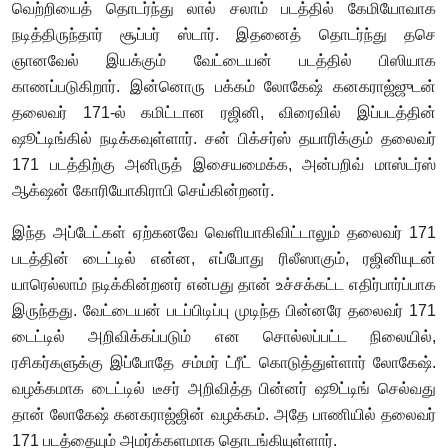
வெற்றியைத் தொடர்ந்து லால் சலாம் படத்தில் கேமியோவாக
நடித்திருந்தார் சூப்பர் ஸ்டார். இதனைத் தொடர்ந்து தசெ
ஞானவேல் இயக்கும் வேட்டையன் படத்தில் பிஸியாக
காணப்படுகிறார். இன்னொரு பக்கம் லோகேஷ் கனகராஜ்ஜுடன்
தலைவர் 171-ல் கமிட்டான ரஜினி, விரைவில் இப்படத்தின்
ஷூட்டிங்கில் நடிக்கவுள்ளார். சன் பிக்சர்ஸ் தயாரிக்கும் தலைவர்
171 படத்திற்கு அனிருத் இசையமைக்க, அன்பறிவ் மாஸ்டர்ஸ்
ஆக்‌ஷன் கோரியோகிராபி செய்கின்றனர்.
இந்த அப்டேட்கள் ஏற்கனவே வெளியாகிவிட்டாலும் தலைவர் 171
படத்தின் டைட்டில் என்ன, எப்போது ரிலீஸாகும், ரஜினியுடன்
யாரெல்லாம் நடிக்கின்றனர் என்பது தான் உச்சக்கட்ட எதிர்பார்ப்பாக
இருந்தது. வேட்டையன் படப்பிடிப்பு முடிந்த பின்னரே தலைவர் 171
டைட்டில் அறிவிக்கப்படும் என சொல்லப்பட்ட நிலையில்,
ரசிகர்களுக்கு இப்போதே சம்மர் ட்ரீட் கொடுத்துள்ளார் லோகேஷ்.
வழக்கமாக டைட்டில் டீசர் அறிவித்த பின்னர் ஷூட்டிங் செல்வது
தான் லோகேஷ் கனகராஜ்ஜின் வழக்கம். அதே பாணியில் தலைவர்
171 படத்தையும் அமர்க்களமாக தொடங்கியுள்ளார்.