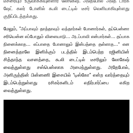
டீசரையும் உருவாக்கியுள்ளார் லோகேஷ். அதேபோல் அதே டார்க்
ஷேட் கலர் டோனில் கூலி டைட்டில் டீசர் வெளியாகியுள்ளது
குறிப்பிடத்தக்கது.
மேலும், ”
அப்பாவும்
தாத்தாவும்
வந்தார்கள்
போனார்கள், தப்பென்னா
சரியென்ன
எப்போதும்
விளையாடு… அடப்பாவி
என்பார்கள்… தப்பாக
நினைக்காத… எப்பாதை
போனாலும்
இன்பத்தை
தள்ளாத…” என
நினைத்தாலே இனிக்கும் படத்தில் இடம்பெற்ற ரஜினியின்
சித்தாந்த வசனத்தை, கூலி டைட்டில் டீசரிலும் லோகேஷ்
வைத்துள்ளது சஸ்பென்ஸாக அமைந்துள்ளது. அதேபோல்,
அனிருத்தின் பின்னணி இசையில் “டிஸ்கோ” என்ற வார்த்தையும்
இடம்பெற்றுள்ளது ரசிகர்களிடம் எதிர்பார்ப்பை எகிற
வைத்துள்ளது.