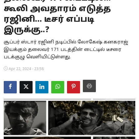
கூலி அவதாரம் எடுத்த
Business
ரஜினி… டீசர் எப்படி
Crime
இருக்கு..?
Tamilnadu
சூப்பர் ஸ்டார் ரஜினி நடிப்பில் லோகேஷ் கனகராஜ்
இயக்கும் தலைவர் 171 படத்தின் டைட்டில் டீசரை
National
படக்குழு வெளியிட்டுள்ளது.
World
Apr 22, 2024 - 23:58
Astrology
Spirituality
Weather
Politics