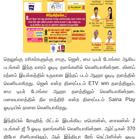
தெலுங்கு ரசிகர்களுக்கு சாகு, ஜென், மை டியர் டோங்கா ஆகிய
படங்கள் இந்த வாரம் ஓடிடி தளங்களில் வெளியாகின்றன. வினய்
ரத்னம் இயக்கத்தில் உருவான இந்தப் படம் ஆஹா ஓடிடி தளத்தில்
வெளியாகிறது. ஜென் என்ற திரைப்படம் ETV win தளத்திலும்,
மை டியர் டோங்கா ஆஹா தளத்திலும் வெளியாகின்றன.
மலையாளத்தில் நீல ராத்திரி என்ற திரைப்படம் Saina Play
ஓடிடியில் நாளை வெளியாகிறது.
இந்தியில் ரோஹித் மிட்டல் இயக்கிய டீமொன்ஸ், சைலன்ஸ் 2
படங்கள் ஜீ 5 ஓடிடி தளங்களில் வெளியாகின்றன. ஆர்ட்டிகள் 370
ஜியோ சினிமாவிலும், ஆல் இந்தியா ரேங் நெட்பிளிக்ஸ் ஓடிடி