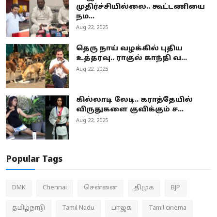
முதிர்ச்சியில்லை.. கூட்டணியை
நம...
Aug 22, 2025
தெரு நாய் வழக்கில் புதிய
உத்தரவு.. ராகுல் காந்தி வ...
Aug 22, 2025
கில்லாடி லேடி.. கராத்தேயில்
விருதுகளை குவிக்கும் ச...
Aug 22, 2025
Popular Tags
DMK
Chennai
சென்னை
திமுக
BJP
தமிழ்நாடு
Tamil Nadu
பாஜக
Tamil cinema