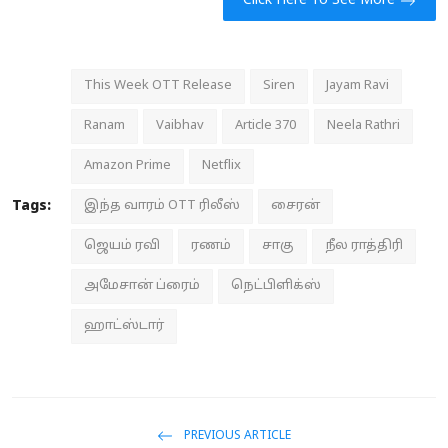
Click Here To See More
This Week OTT Release
Siren
Jayam Ravi
Ranam
Vaibhav
Article 370
Neela Rathri
Amazon Prime
Netflix
Tags:
இந்த வாரம் OTT ரிலீஸ்
சைரன்
ஜெயம் ரவி
ரணம்
சாகு
நீல ராத்திரி
அமேசான் ப்ரைம்
நெட்பிளிக்ஸ்
ஹாட்ஸ்டார்
PREVIOUS ARTICLE