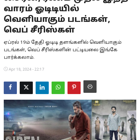
வாரம் ஓடிடியில்
Business
வெளியாகும் படங்கள்,
Crime
வெப் சீரிஸ்கள்
Tamilnadu
ஏப்ரல் 19ம் தேதி ஓடிடி தளங்களில் வெளியாகும்
படங்கள், வெப் சீரிஸ்களின் பட்டியலை இங்கே
National
பார்க்கலாம்.
World
Apr 18, 2024 - 22:17
Astrology
Spirituality
Weather
Politics