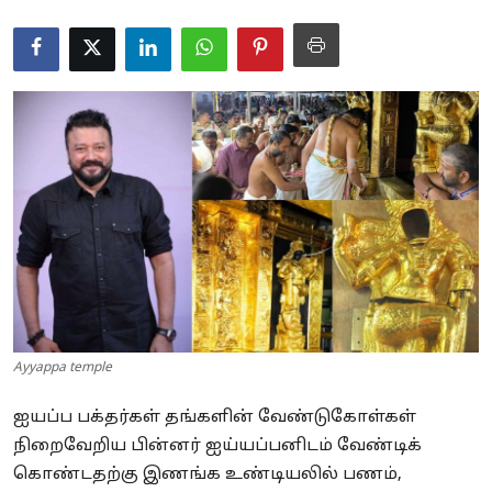
Business
Crime
Tamilnadu
National
World
Astrology
Spirituality
Ayyappa temple
Weather
ஐயப்ப பக்தர்கள் தங்களின் வேண்டுகோள்கள்
Politics
நிறைவேறிய பின்னர் ஐய்யப்பனிடம் வேண்டிக்
கொண்டதற்கு இணங்க உண்டியலில் பணம்,