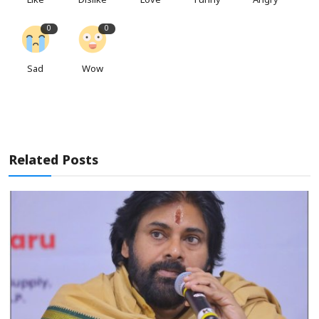
Like
Dislike
Love
Funny
Angry
0
0
Sad
Wow
Related Posts