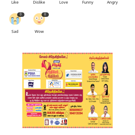
Like
Dislike
Love
Funny
Angry
0
0
Sad
Wow