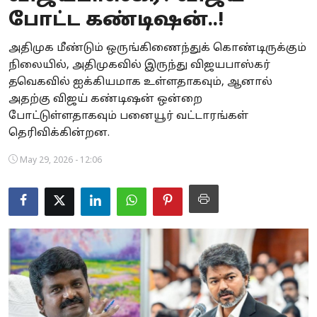
போட்ட கண்டிஷன்..!
Business
அதிமுக மீண்டும் ஒருங்கிணைந்துக் கொண்டிருக்கும்
Crime
நிலையில், அதிமுகவில் இருந்து விஜயபாஸ்கர்
தவெகவில் ஐக்கியமாக உள்ளதாகவும், ஆனால்
Tamilnadu
அதற்கு விஜய் கண்டிஷன் ஒன்றை
National
போட்டுள்ளதாகவும் பனையூர் வட்டாரங்கள்
தெரிவிக்கின்றன.
World
May 29, 2026 - 12:06
Astrology
Spirituality
Weather
Politics