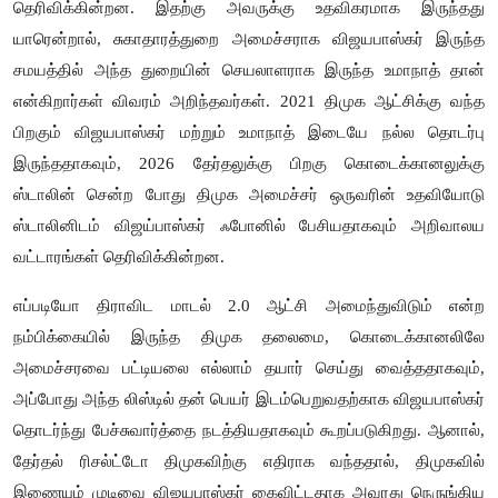
தெரிவிக்கின்றன. இதற்கு அவருக்கு உதவிகரமாக இருந்தது
யாரென்றால், சுகாதாரத்துறை அமைச்சராக விஜயபாஸ்கர் இருந்த
சமயத்தில் அந்த துறையின் செயலாளராக இருந்த உமாநாத் தான்
என்கிறார்கள் விவரம் அறிந்தவர்கள். 2021 திமுக ஆட்சிக்கு வந்த
பிறகும் விஜயபாஸ்கர் மற்றும் உமாநாத் இடையே நல்ல தொடர்பு
இருந்ததாகவும், 2026 தேர்தலுக்கு பிறகு கொடைக்கானலுக்கு
ஸ்டாலின் சென்ற போது திமுக அமைச்சர் ஒருவரின் உதவியோடு
ஸ்டாலினிடம் விஜய்பாஸ்கர் ஃபோனில் பேசியதாகவும் அறிவாலய
வட்டாரங்கள் தெரிவிக்கின்றன.
எப்படியோ திராவிட மாடல் 2.0 ஆட்சி அமைந்துவிடும் என்ற
நம்பிக்கையில் இருந்த திமுக தலைமை, கொடைக்கானலிலே
அமைச்சரவை பட்டியலை எல்லாம் தயார் செய்து வைத்ததாகவும்,
அப்போது அந்த லிஸ்டில் தன் பெயர் இடம்பெறுவதற்காக விஜயபாஸ்கர்
தொடர்ந்து பேச்சுவார்த்தை நடத்தியதாகவும் கூறப்படுகிறது. ஆனால்,
தேர்தல் ரிசல்ட்டோ திமுகவிற்கு எதிராக வந்ததால், திமுகவில்
இணையும் முடிவை விஜயபாஸ்கர் கைவிட்டதாக அவரது நெருங்கிய