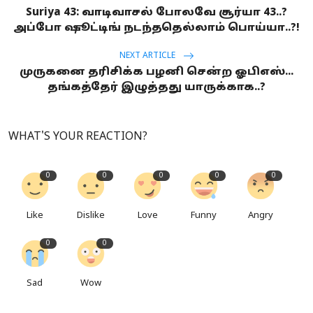
Suriya 43: வாடிவாசல் போலவே சூர்யா 43..?
அப்போ ஷூட்டிங் நடந்ததெல்லாம் பொய்யா..?!
NEXT ARTICLE
முருகனை தரிசிக்க பழனி சென்ற ஓபிஎஸ்...
தங்கத்தேர் இழுத்தது யாருக்காக..?
WHAT'S YOUR REACTION?
0
0
0
0
0
Like
Dislike
Love
Funny
Angry
0
0
Sad
Wow