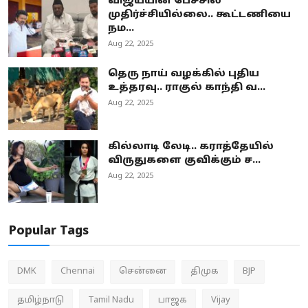
விஜய்யின் பேச்சில்
முதிர்ச்சியில்லை.. கூட்டணியை
நம...
Aug 22, 2025
தெரு நாய் வழக்கில் புதிய
உத்தரவு.. ராகுல் காந்தி வ...
Aug 22, 2025
கில்லாடி லேடி.. கராத்தேயில்
விருதுகளை குவிக்கும் ச...
Aug 22, 2025
Popular Tags
DMK
Chennai
சென்னை
திமுக
BJP
தமிழ்நாடு
Tamil Nadu
பாஜக
Vijay