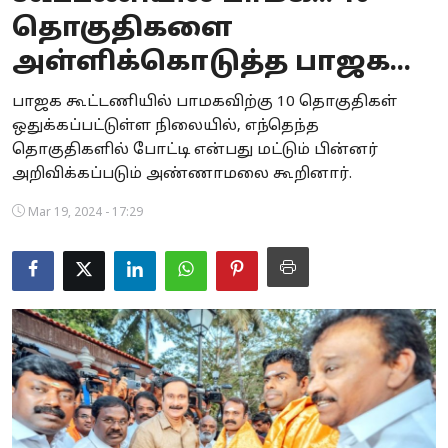
தொகுதிகளை
Business
அள்ளிக்கொடுத்த பாஜக...
Crime
பாஜக கூட்டணியில் பாமகவிற்கு 10 தொகுதிகள்
Tamilnadu
ஒதுக்கப்பட்டுள்ள நிலையில், எந்தெந்த
தொகுதிகளில் போட்டி என்பது மட்டும் பின்னர்
National
அறிவிக்கப்படும் அண்ணாமலை கூறினார்.
World
Mar 19, 2024 - 17:29
Astrology
Spirituality
Weather
Politics