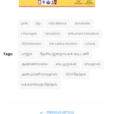
pmk
bjp
nda alliance
annamalai
l murugan
ramadoss
anbumani ramadoss
2024 election
lok sabha election
பாமக
Tags:
பாஜக
தேசிய ஜனநாயகக் கூட்டணி
அண்ணாமலை
எல் முருகன்
ராமதாஸ்
அன்புமணி ராமதாஸ்
2024 தேர்தல்
மக்களவைத் தேர்தல்
PREVIOUS ARTICLE