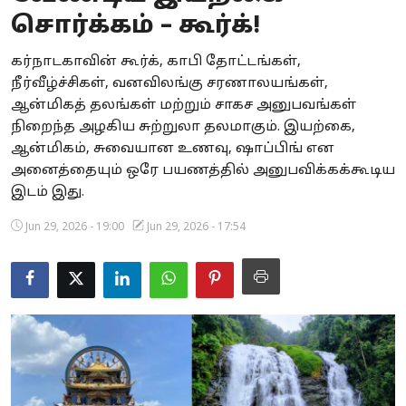
சொர்க்கம் – கூர்க்!
Business
கர்நாடகாவின் கூர்க், காபி தோட்டங்கள்,
Crime
நீர்வீழ்ச்சிகள், வனவிலங்கு சரணாலயங்கள்,
ஆன்மிகத் தலங்கள் மற்றும் சாகச அனுபவங்கள்
Tamilnadu
நிறைந்த அழகிய சுற்றுலா தலமாகும். இயற்கை,
National
ஆன்மிகம், சுவையான உணவு, ஷாப்பிங் என
அனைத்தையும் ஒரே பயணத்தில் அனுபவிக்கக்கூடிய
World
இடம் இது.
Astrology
Jun 29, 2026 - 19:00
Jun 29, 2026 - 17:54
Spirituality
Weather
Politics