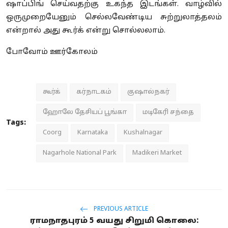
ஷாப்பிங் செய்வதற்கு உகந்த இடங்கள். வாழ்வில்
ஒருமுறையேனும் செல்லவேண்டிய சுற்றுலாத்தலம்
என்றால் அது கூர்க் என்று சொல்லலாம்.
போவோம் ஊர்கோலம்
கூர்க்
கர்நாடகம்
குஷால்நகர்
ஹோலே தேசியப் பூங்கா
மடிகேரி சந்தை
Tags:
Coorg
Karnataka
Kushalnagar
Nagarhole National Park
Madikeri Market
PREVIOUS ARTICLE
ராமநாதபுரம் 5 வயது சிறுமி கொலை: