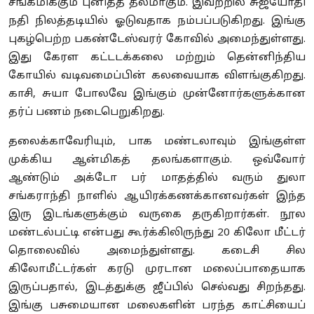
சங்கமிக்கும் புனிதத் தலமாகும். இவற்றில் சுஜ்யோதி
நதி நிலத்தடியில் ஓடுவதாக நம்பப்படுகிறது. இங்கு
புகழ்பெற்ற பகண்டேஸ்வரர் கோவில் அமைந்துள்ளது.
இது கேரள கட்டடக்கலை மற்றும் தென்னிந்திய
கோயில் வடிவமைப்பின் கலவையாக விளங்குகிறது.
காசி, சுயா போலவே இங்கும் முன்னோர்களுக்கான
தர்ப் பணம் நடைபெறுகிறது.
தலைக்காவேரியும், பாக மண்டலாவும் இங்குள்ள
முக்கிய ஆன்மிகத் தலங்களாகும். ஒவ்வோர்
ஆண்டும் அக்டோ பர் மாதத்தில் வரும் துலா
சங்கராந்தி நாளில் ஆயிரக்கணக்கானவர்கள் இந்த
இரு இடங்களுக்கும் வருகை தருகிறார்கள். நூல
மண்டல்பட்டி என்பது கூர்க்கிலிருந்து 20 கிலோ மீட்டர்
தொலைவில் அமைந்துள்ளது. கடைசி சில
கிலோமீட்டர்கள் கரடு முரடான மலைப்பாதையாக
இருப்பதால், இடத்துக்கு ஜீப்பில் செல்வது சிறந்தது.
இங்கு பசுமையான மலைகளின் பரந்த காட்சியைப்