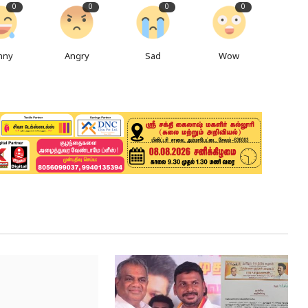
0
0
0
0
nny
Angry
Sad
Wow