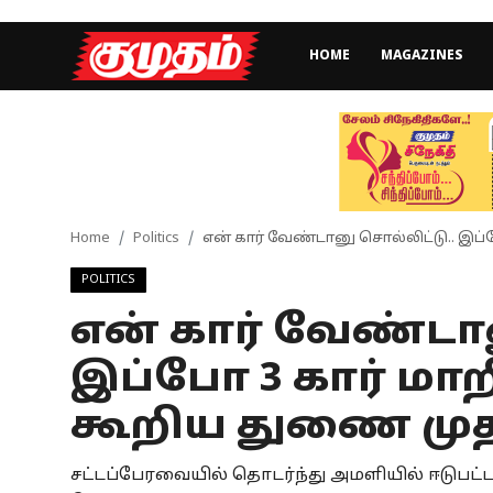
HOME
MAGAZINES
Home
Magazines
Games
Home
Politics
என் கார் வேண்டானு சொல்லிட்டு.. இப்ப
POLITICS
Cinema
என் கார் வேண்டான
Videos
இப்போ 3 கார் மாறி.
Health
கூறிய துணை முத
Sports
சட்டப்பேரவையில் தொடர்ந்து அமளியில் ஈடுபட்
Special Story