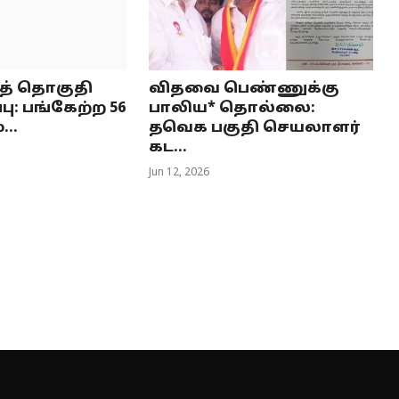
் தொகுதி
விதவை பெண்ணுக்கு
பு: பங்கேற்ற 56
பாலிய* தொல்லை:
...
தவெக பகுதி செயலாளர்
கட...
Jun 12, 2026