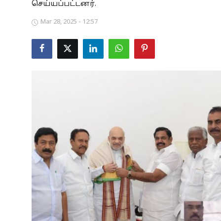
செய்யப்பட்டனர்.
Business
Mar 28, 2025 - 12:57
Crime
Tamilnadu
National
World
Astrology
Spirituality
Weather
Politics