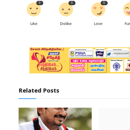
0
0
0
Like
Dislike
Love
Fu
Related Posts