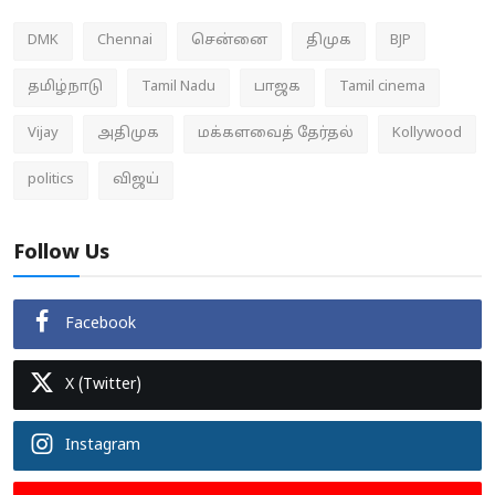
DMK
Chennai
சென்னை
திமுக
BJP
தமிழ்நாடு
Tamil Nadu
பாஜக
Tamil cinema
Vijay
அதிமுக
மக்களவைத் தேர்தல்
Kollywood
politics
விஜய்
Follow Us
Facebook
X (Twitter)
Instagram