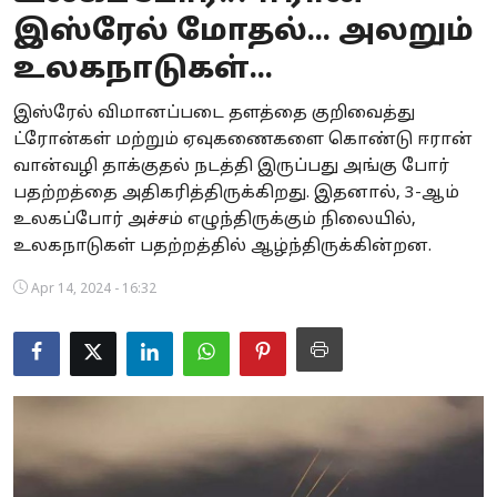
இஸ்ரேல் மோதல்... அலறும்
Business
உலகநாடுகள்...
Crime
இஸ்ரேல் விமானப்படை தளத்தை குறிவைத்து
Tamilnadu
ட்ரோன்கள் மற்றும் ஏவுகணைகளை கொண்டு ஈரான்
வான்வழி தாக்குதல் நடத்தி இருப்பது அங்கு போர்
National
பதற்றத்தை அதிகரித்திருக்கிறது. இதனால், 3-ஆம்
உலகப்போர் அச்சம் எழுந்திருக்கும் நிலையில்,
World
உலகநாடுகள் பதற்றத்தில் ஆழ்ந்திருக்கின்றன.
Astrology
Apr 14, 2024 - 16:32
Spirituality
Weather
Politics