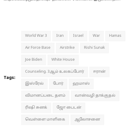
World War 3
Iran
Israel
War
Hamas
Air Force Base
Airstrike
Rishi Sunak
Joe Biden
White House
Counseling. 3ஆம் உலகப்போர்
ஈரான்
Tags:
இஸ்ரேல்
போர்
ஹமாஸ்
விமானப்படை தளம்
வான்வழி தாக்குதல்
ரிஷி சுனக்
ஜோ பைடன்
வெள்ளை மாளிகை
ஆலோசனை