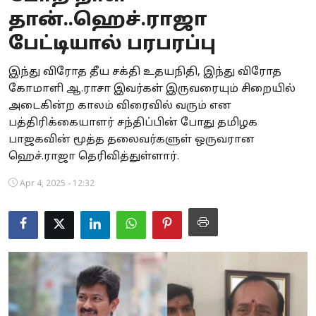
தான்..ஹெச்.ராஜா
Business
பேட்டியால் பரபரப்பு
Crime
இந்து விரோத தீய சக்தி உதயநிதி, இந்து விரோத
Tamilnadu
கோமாளி ஆ.ராசா இவர்கள் இருவரையும் சிறையில்
அடைகின்ற காலம் விரைவில் வரும் என
National
பத்திரிக்கையாளர் சந்திப்பின் போது தமிழக
பாஜகவின் மூத்த தலைவர்களுள் ஒருவரான
World
ஹெச்.ராஜா தெரிவித்துள்ளார்.
Astrology
Apr 4, 2025 - 12:32
Spirituality
Weather
Politics