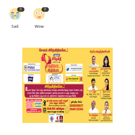
0
0
Sad
Wow