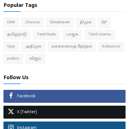
Popular Tags
DMK
Chennai
சென்னை
திமுக
BJP
தமிழ்நாடு
Tamil Nadu
பாஜக
Tamil cinema
Vijay
அதிமுக
மக்களவைத் தேர்தல்
Kollywood
politics
விஜய்
Follow Us
Facebook
X (Twitter)
Instagram