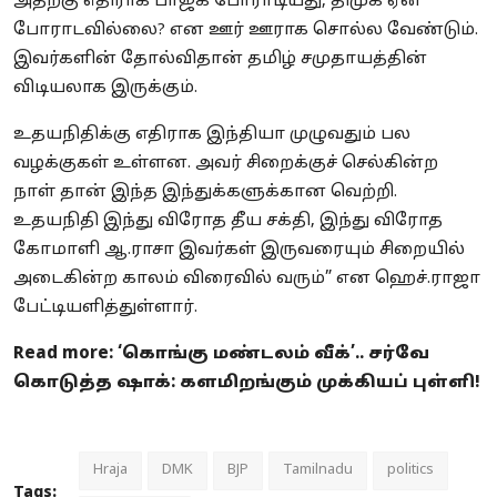
அதற்கு எதிராக பாஜக போராடியது, திமுக ஏன்
போராடவில்லை? என ஊர் ஊராக சொல்ல வேண்டும்.
இவர்களின் தோல்விதான் தமிழ் சமுதாயத்தின்
விடியலாக இருக்கும்.
உதயநிதிக்கு எதிராக இந்தியா முழுவதும் பல
வழக்குகள் உள்ளன. அவர் சிறைக்குச் செல்கின்ற
நாள் தான் இந்த இந்துக்களுக்கான வெற்றி.
உதயநிதி இந்து விரோத தீய சக்தி, இந்து விரோத
கோமாளி ஆ.ராசா இவர்கள் இருவரையும் சிறையில்
அடைகின்ற காலம் விரைவில் வரும்” என ஹெச்.ராஜா
பேட்டியளித்துள்ளார்.
Read more:
‘கொங்கு மண்டலம் வீக்’.. சர்வே
கொடுத்த ஷாக்: களமிறங்கும் முக்கியப் புள்ளி!
Hraja
DMK
BJP
Tamilnadu
politics
Tags: