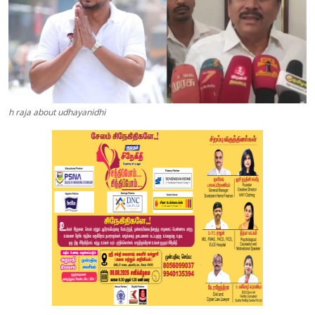
h raja about udhayanidhi