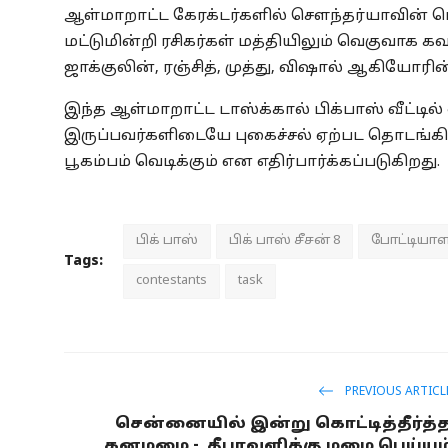
ஆள்மாறாட்ட கேரக்டர்களில் செளந்தர்யாவின் பெர
மட்டுமின்றி ரசிகர்கள் மத்தியிலும் வெகுவாக க
ஜாக்குலின், ரஞ்சித், முத்து, விஷால் ஆகியோரின்
இந்த ஆள்மாறாட்ட டாஸ்க்கால் பிக்பாஸ் வீட்டில் 
இருப்பவர்களிடையே புகைச்சல் ஏற்பட தொடங்கிய
பூகம்பம் வெடிக்கும் என எதிர்பார்க்கப்படுகிறது.
பிக் பாஸ்
பிக் பாஸ் சீசன் 8
போட்டியாள
Tags:
contestants
task
PREVIOUS ARTICL
சென்னையில் இன்று கொட்டித்தீர்த்
கனமழை - தீபாவளிக்கு மழை பெய்யும