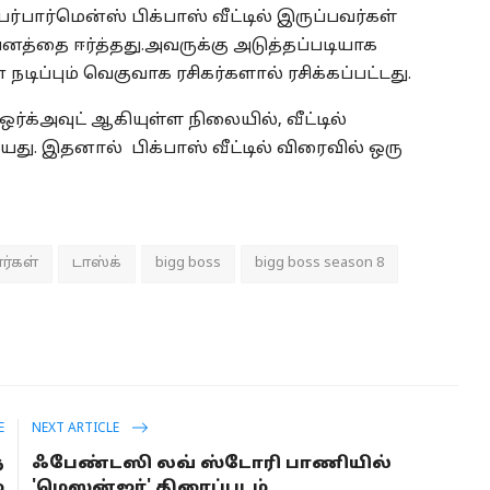
்பார்மென்ஸ் பிக்பாஸ் வீட்டில் இருப்பவர்கள்
வனத்தை ஈர்த்தது.அவருக்கு அடுத்தப்படியாக
 நடிப்பும் வெகுவாக ரசிகர்களால் ரசிக்கப்பட்டது.
ஒர்க்அவுட் ஆகியுள்ள நிலையில், வீட்டில்
து. இதனால் பிக்பாஸ் வீட்டில் விரைவில் ஒரு
ர்கள்
டாஸ்க்
bigg boss
bigg boss season 8
E
NEXT ARTICLE
த
ஃபேண்டஸி லவ் ஸ்டோரி பாணியில்
்
'மெஸன்ஜர்' திரைப்படம்