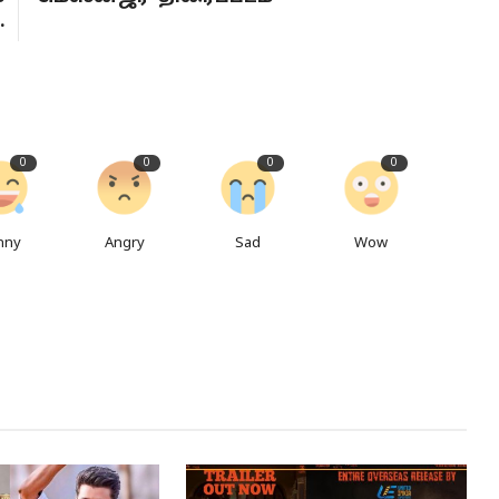
.
0
0
0
0
nny
Angry
Sad
Wow