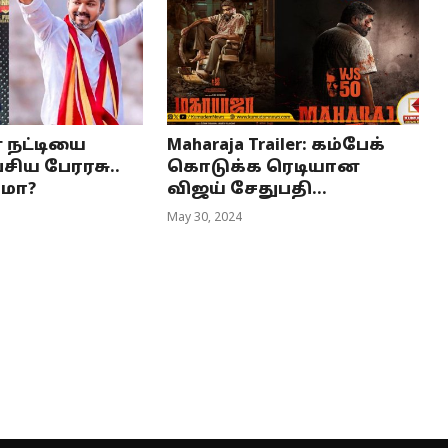
 நட்டியை
Maharaja Trailer: கம்பேக்
ேசிய பேரரசு..
கொடுக்க ரெடியான
ுமா?
விஜய் சேதுபதி...
May 30, 2024