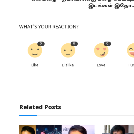
இடங்கள் இதோ..
WHAT'S YOUR REACTION?
0
0
0
Like
Dislike
Love
Fu
Related Posts