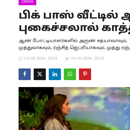
CINEMA
Business
பிக் பாஸ் வீட்டில்
Crime
புகைச்சலால் காத்த
Tamilnadu
ஆண் போட்டியாளர்களில் அருண் சத்யாவாவும், ஜ
National
முத்துவாகவும், ரஞ்சித் ஜெப்ரியாகவும், முத்து ரஞ
Oct 30, 2024 - 22:54
Oct 30, 2024 - 23:24
World
Astrology
Spirituality
Weather
Politics