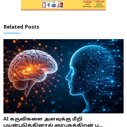
Related Posts
AI கருவிகளை அளவுக்கு மீறி
பயன்படுத்தினால் ஞாபகத்திறன் ப...