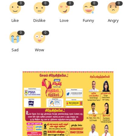
0
0
0
0
0
Like
Dislike
Love
Funny
Angry
0
0
Sad
Wow