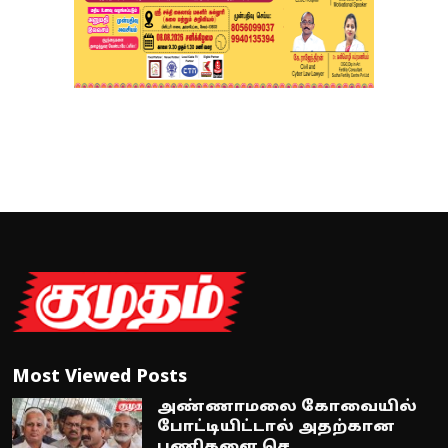
Most Viewed Posts
அண்ணாமலை கோவையில்
போட்டியிட்டால் அதற்கான
பணிகளை செ...