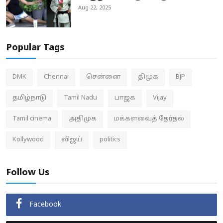
Aug 22, 2025
Popular Tags
DMK
Chennai
சென்னை
திமுக
BJP
தமிழ்நாடு
Tamil Nadu
பாஜக
Vijay
Tamil cinema
அதிமுக
மக்களவைத் தேர்தல்
Kollywood
விஜய்
politics
Follow Us
Facebook