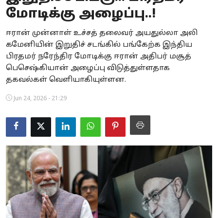
மோடிக்கு அழைப்பு..!
Business
ஈரான் முன்னாள் உச்சத் தலைவர் அயதுல்லா அலி
Crime
கமேனியின் இறுதிச் சடங்கில் பங்கேற்க இந்திய
பிரதமர் நரேந்திர மோடிக்கு ஈரான் அதிபர் மசூத்
Tamilnadu
பெசெஷ்கியான் அழைப்பு விடுத்துள்ளதாக
National
தகவல்கள் வெளியாகியுள்ளன.
Jun 24, 2026 - 21:29
World
Astrology
Spirituality
Weather
Politics