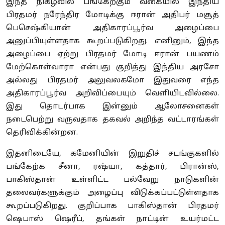
இந்த நிகழ்வில் பங்கேற்கும் வகையில் இந்திய
பிரதமர் நரேந்திர மோடிக்கு ஈரான் அதிபர் மசூத்
பெசெஷ்கியான் அதிகாரப்பூர்வ அழைப்பை
அனுப்பியுள்ளதாக கூறப்படுகிறது. எனினும்
,
இந்த
அழைப்பை ஏற்று பிரதமர் மோடி ஈரான் பயணம்
மேற்கொள்வாரா என்பது குறித்து இந்திய அரசோ
அல்லது பிரதமர் அலுவலகமோ இதுவரை எந்த
அதிகாரப்பூர்வ அறிவிப்பையும் வெளியிடவில்லை.
இது தொடர்பாக இன்னும் ஆலோசனைகள்
நடைபெற்று வருவதாக தகவல் அறிந்த வட்டாரங்கள்
தெரிவிக்கின்றன.
இதனிடையே
,
கமேனியின் இறுதிச் சடங்குகளில்
பங்கேற்க சீனா
,
ரஷ்யா
,
கத்தார்
,
பிரான்ஸ்
,
பாகிஸ்தான் உள்ளிட்ட பல்வேறு நாடுகளின்
தலைவர்களுக்கும் அழைப்பு விடுக்கப்பட்டுள்ளதாக
கூறப்படுகிறது. குறிப்பாக பாகிஸ்தான் பிரதமர்
ஷெபாஸ் ஷெரீப்
,
தங்கள் நாட்டின் உயர்மட்ட