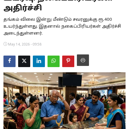
அதிர்ச்சி
Business
தங்கம் விலை இன்று மீண்டும் சவரனுக்கு ரூ.400
Crime
உயர்ந்துள்ளது. இதனால் நகைப்பிரியர்கள் அதிர்ச்சி
அடைந்துள்ளனர்.
Tamilnadu
May 14, 2026 - 09:58
National
World
Astrology
Spirituality
Weather
Politics