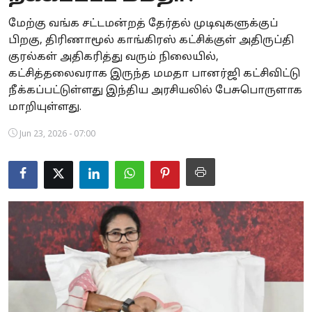
Business
மேற்கு வங்க சட்டமன்றத் தேர்தல் முடிவுகளுக்குப்
பிறகு, திரிணாமூல் காங்கிரஸ் கட்சிக்குள் அதிருப்தி
Crime
குரல்கள் அதிகரித்து வரும் நிலையில்,
கட்சித்தலைவராக இருந்த மமதா பானர்ஜி கட்சிவிட்டு
Tamilnadu
நீக்கப்பட்டுள்ளது இந்திய அரசியலில் பேசுபொருளாக
மாறியுள்ளது.
National
Jun 23, 2026 - 07:00
World
Astrology
Spirituality
Weather
Politics