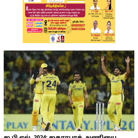
ஐ.பி.எல். 2024: ஐதராபாத் அணியை