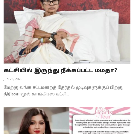
Business
Crime
Tamilnadu
National
World
கட்சியில் இருந்து நீக்கப்பட்ட மமதா?
Astrology
Jun 23, 2026
Spirituality
மேற்கு வங்க சட்டமன்றத் தேர்தல் முடிவுகளுக்குப் பிறகு,
திரிணாமூல் காங்கிரஸ் கட்சி...
Weather
Politics