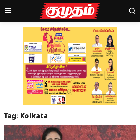
Home
Magazines
Games
Cinema
Videos
Health
Tag: Kolkata
Sports
Special Story