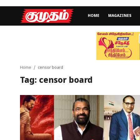
HOME
MAGAZINES
Home
Magazines
Games
Home
censor board
Tag: censor board
Cinema
Videos
Health
Sports
Special Story