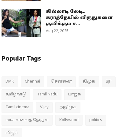
கில்லாடி லேடி..
கராத்தேயில் விருதுகளை
குவிக்கும் ச...
Aug 22, 2025
Popular Tags
DMK
Chennai
சென்னை
திமுக
BJP
தமிழ்நாடு
Tamil Nadu
பாஜக
Tamil cinema
Vijay
அதிமுக
மக்களவைத் தேர்தல்
Kollywood
politics
விஜய்