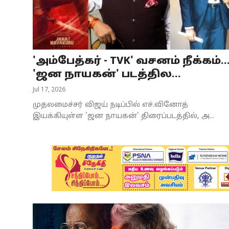
Business
Crime
'அம்பேத்கர் - TVK' வசனம் நீக்கம்..
Tamilnadu
'ஜன நாயகன்' படத்தில...
National
Jul 17, 2026
முதலமைச்சர் விஜய் நடிப்பில் எச்.வினோத்
World
இயக்கியுள்ள 'ஜன நாயகன்' திரைப்படத்தில், அ...
Astrology
Spirituality
Weather
Politics