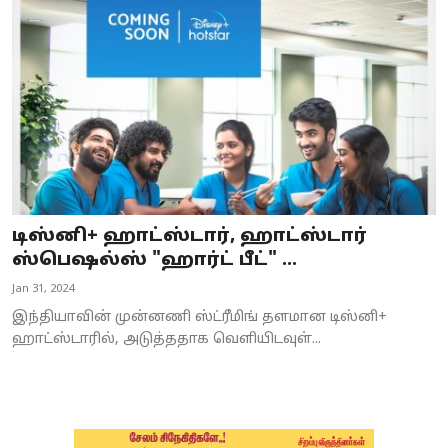
Business
Crime
Tamilnadu
National
World
டிஸ்னி+ ஹாட்ஸ்டார், ஹாட்ஸ்டார்
Astrology
ஸ்பெஷல்ஸ் "ஹார்ட் பீட்" ...
Jan 31, 2024
Spirituality
இந்தியாவின் முன்னணி ஸ்ட்ரீமிங் தளமான டிஸ்னி+
Weather
ஹாட்ஸ்டாரில், அடுத்ததாக வெளியிடவுள்...
Politics