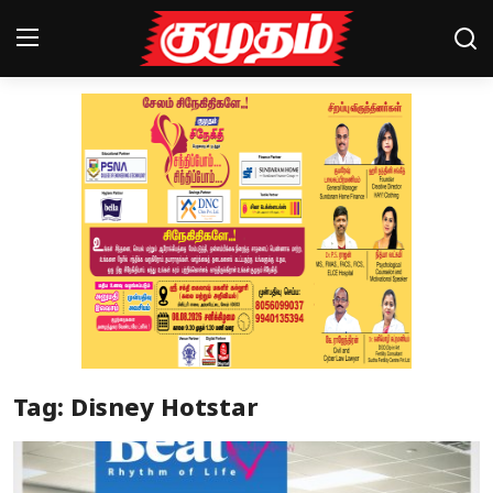
Home
Magazines
Games
Cinema
Videos
Health
Tag: Disney Hotstar
Sports
Special Story