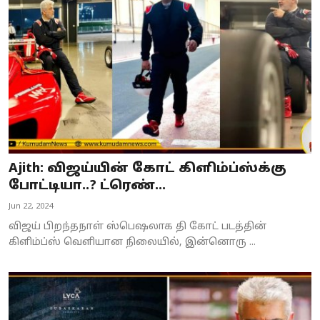
Business
Crime
Tamilnadu
National
World
Ajith: விஜய்யின் கோட் கிளிம்ப்ஸ்க்கு
Astrology
போட்டியா..? ட்ரெண்...
Jun 22, 2024
Spirituality
விஜய் பிறந்தநாள் ஸ்பெஷலாக தி கோட் படத்தின்
Weather
கிளிம்ப்ஸ் வெளியான நிலையில், இன்னொரு ...
Politics