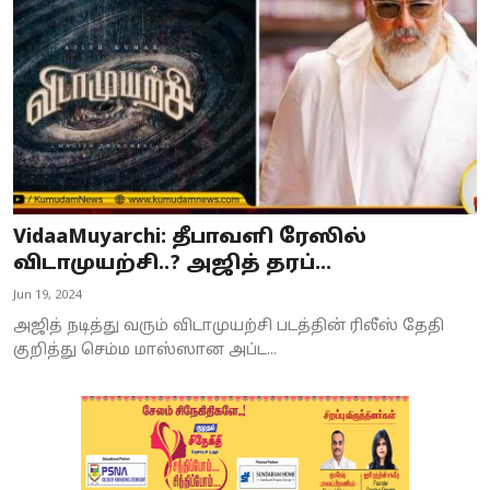
VidaaMuyarchi: தீபாவளி ரேஸில்
விடாமுயற்சி..? அஜித் தரப்...
Jun 19, 2024
அஜித் நடித்து வரும் விடாமுயற்சி படத்தின் ரிலீஸ் தேதி
குறித்து செம்ம மாஸ்ஸான அப்ட...