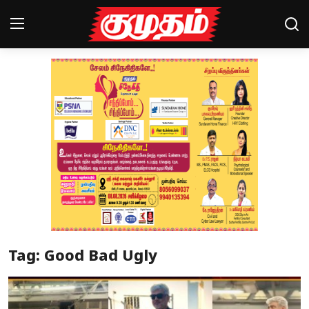
Home
Magazines
Games
Cinema
Videos
Health
Tag: Good Bad Ugly
Sports
Special Story