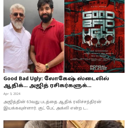
Good Bad Ugly: லோகேஷ் ஸ்டைலில்
ஆதிக்… அஜித் ரசிகர்களுக்...
Apr 3, 2024
அஜித்தின் 63வது படத்தை ஆதிக் ரவிச்சந்திரன்
இயக்கவுள்ளார். குட் பேட் அக்லி என்ற ட...