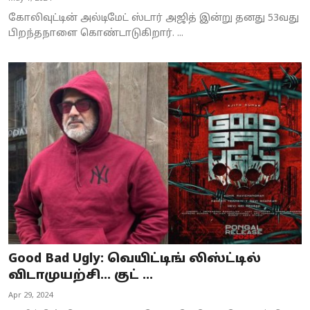
கோலிவுட்டின் அல்டிமேட் ஸ்டார் அஜித் இன்று தனது 53வது
பிறந்தநாளை கொண்டாடுகிறார். ...
Good Bad Ugly: வெயிட்டிங் லிஸ்ட்டில்
விடாமுயற்சி… குட் ...
Apr 29, 2024