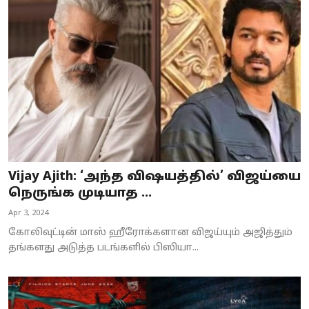
Vijay Ajith: ‘அந்த விஷயத்தில்’ விஜய்யை
நெருங்க முடியாத ...
Apr 3, 2024
கோலிவுட்டின் மாஸ் ஹீரோக்களான விஜய்யும் அஜித்தும்
தங்களது அடுத்த படங்களில் பிஸியா...