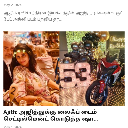
May 2, 2024
ஆதிக் ரவிச்சந்திரன் இயக்கத்தில் அஜித் நடிக்கவுள்ள குட்
பேட் அக்லி படம் பற்றிய தர...
Ajith: அஜித்துக்கு லைஃப் டைம்
செட்டில்மென்ட் கொடுத்த ஷா...
May 1, 2024