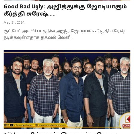
Good Bad Ugly: அஜித்துக்கு ஜோடியாகும்
கீர்த்தி சுரேஷ்.....
May 31, 2024
குட் பேட் அக்லி படத்தில் அஜித் ஜோடியாக கீர்த்தி சுரேஷ்
நடிக்கவுள்ளதாக தகவல் வெளி...