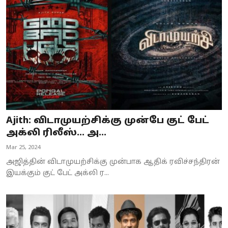
Ajith: விடாமுயற்சிக்கு முன்பே குட் பேட்
அக்லி ரிலீஸ்… அ...
Mar 25, 2024
அஜித்தின் விடாமுயற்சிக்கு முன்பாக ஆதிக் ரவிச்சந்திரன்
இயக்கும் குட் பேட் அக்லி ர...