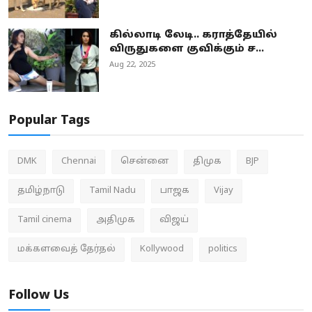
கில்லாடி லேடி.. கராத்தேயில்
விருதுகளை குவிக்கும் ச...
Aug 22, 2025
Popular Tags
DMK
Chennai
சென்னை
திமுக
BJP
தமிழ்நாடு
Tamil Nadu
பாஜக
Vijay
Tamil cinema
அதிமுக
விஜய்
மக்களவைத் தேர்தல்
Kollywood
politics
Follow Us