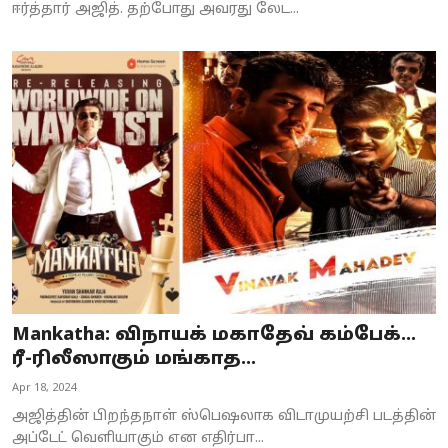
ஈர்த்தார் அஜித். தற்போது அவரது லேட...
Mankatha: விநாயக் மகாதேவ் கம்பேக்…
ரீ-ரிலீஸாகும் மங்காத...
Apr 18, 2024
அஜித்தின் பிறந்தநாள் ஸ்பெஷலாக விடாமுயற்சி படத்தின்
அப்டேட் வெளியாகும் என எதிர்பா...