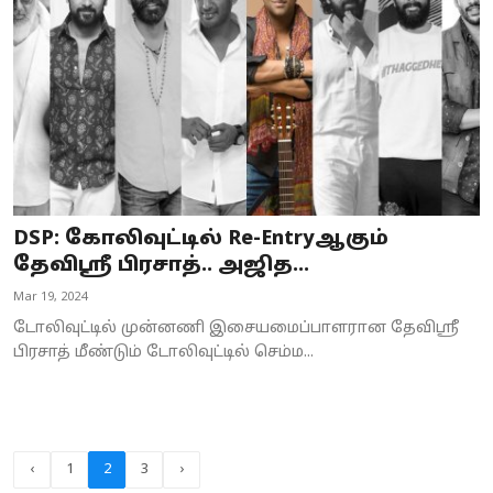
DSP: கோலிவுட்டில் Re-Entryஆகும்
தேவிஸ்ரீ பிரசாத்.. அஜித...
Mar 19, 2024
டோலிவுட்டில் முன்னணி இசையமைப்பாளரான தேவிஸ்ரீ
பிரசாத் மீண்டும் டோலிவுட்டில் செம்ம...
‹
1
2
3
›