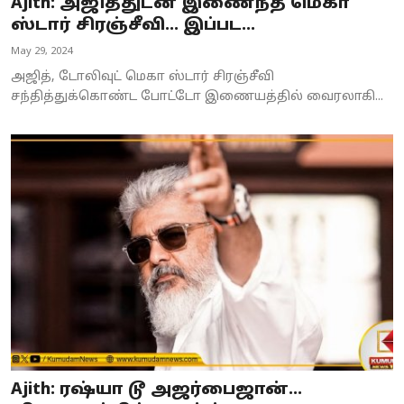
Ajith: அஜித்துடன் இணைந்த மெகா
ஸ்டார் சிரஞ்சீவி... இப்பட...
May 29, 2024
அஜித், டோலிவுட் மெகா ஸ்டார் சிரஞ்சீவி
சந்தித்துக்கொண்ட போட்டோ இணையத்தில் வைரலாகி...
Ajith: ரஷ்யா டூ அஜர்பைஜான்...