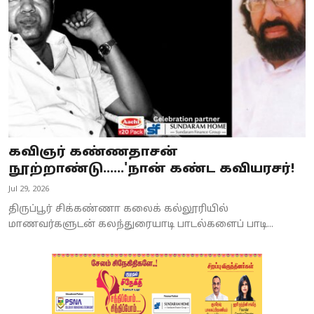
கவிஞர் கண்ணதாசன்
நூற்றாண்டு......'நான் கண்ட கவியரசர்!
Jul 29, 2026
திருப்பூர் சிக்கண்ணா கலைக் கல்லூரியில்
மாணவர்களுடன் கலந்துரையாடி பாடல்களைப் பாடி...