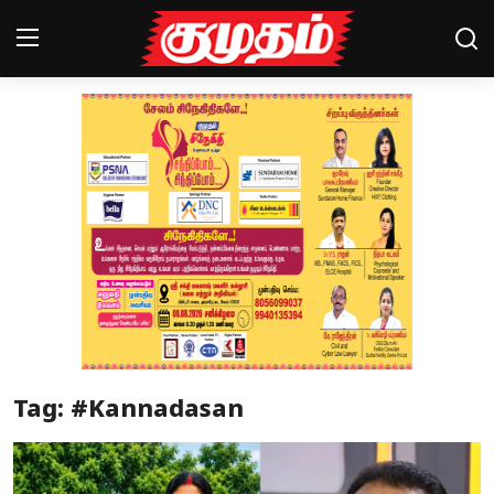
Home
Magazines
Games
Cinema
Videos
Health
Tag: #Kannadasan
Sports
Special Story