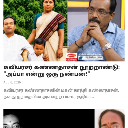
Business
Crime
Tamilnadu
National
World
கவியரசர் கண்ணதாசன் நூற்றாண்டு:
Astrology
"அப்பா என்று ஒரு நண்பன்!"
Aug 6, 2026
Spirituality
கவியரசர் கண்ணதாசனின் மகன் காந்தி கண்ணதாசன்,
Weather
தனது தந்தையின் அளவற்ற பாசம், குடும்ப...
Politics