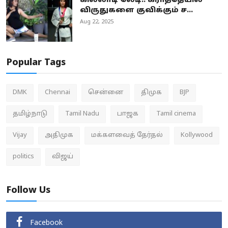
கில்லாடி லேடி.. கராத்தேயில்
விருதுகளை குவிக்கும் ச...
Aug 22, 2025
Popular Tags
DMK
Chennai
சென்னை
திமுக
BJP
தமிழ்நாடு
Tamil Nadu
பாஜக
Tamil cinema
Vijay
அதிமுக
மக்களவைத் தேர்தல்
Kollywood
politics
விஜய்
Follow Us
Facebook