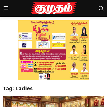
Home
Magazines
Games
Cinema
Videos
Health
Tag: Ladies
Sports
Special Story