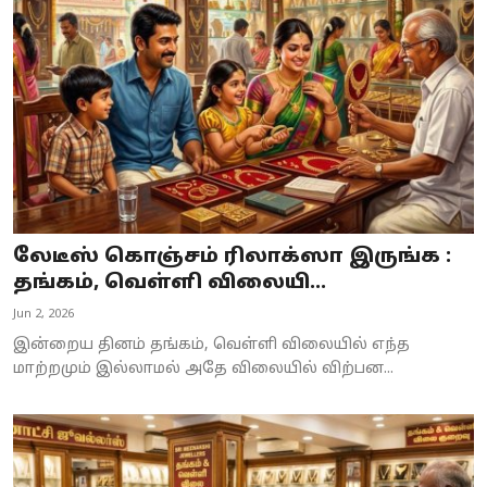
Business
Crime
Tamilnadu
National
World
லேடீஸ் கொஞ்சம் ரிலாக்ஸா இருங்க :
Astrology
தங்கம், வெள்ளி விலையி...
Jun 2, 2026
Spirituality
இன்றைய தினம் தங்கம், வெள்ளி விலையில் எந்த
Weather
மாற்றமும் இல்லாமல் அதே விலையில் விற்பன...
Politics